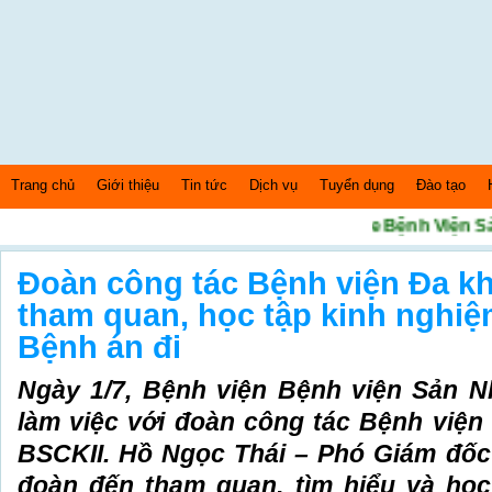
Trang chủ
Giới thiệu
Tin tức
Dịch vụ
Tuyển dụng
Đào tạo
Chào mừng bạn đến với Website Bệnh Viện Sản nh
Thứ 7 Ngày: 8/8/2026 Bây giờ là: [12:02:19] AM
Đoàn công tác Bệnh viện Đa k
tham quan, học tập kinh nghiệ
Bệnh án đi
Ngày 1/7, Bệnh viện Bệnh viện Sản N
làm việc với đoàn công tác Bệnh vi
BSCKII. Hồ Ngọc Thái – Phó Giám đốc
đoàn đến tham quan, tìm hiểu và học