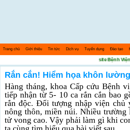
Trang chủ
Giới thiệu
Tin tức
Dịch vụ
Tuyển dụng
Đào tạo
Chào mừng bạn đến với Website Bệnh Viện S
Thứ 5 Ngày: 6/8/2026 Bây giờ là: [12:14:44] AM
Rắn cắn! Hiểm họa khôn lườn
Hàng tháng, khoa Cấp cứu Bệnh v
tiếp nhận từ 5- 10 ca rắn cắn bao 
rắn độc. Đối tượng nhập viện chủ 
nông thôn, miền núi. Nhiều trường
tử vong cao. Vậy phải làm gì khi c
ta cùng tìm hiểu qua bài viết sau.