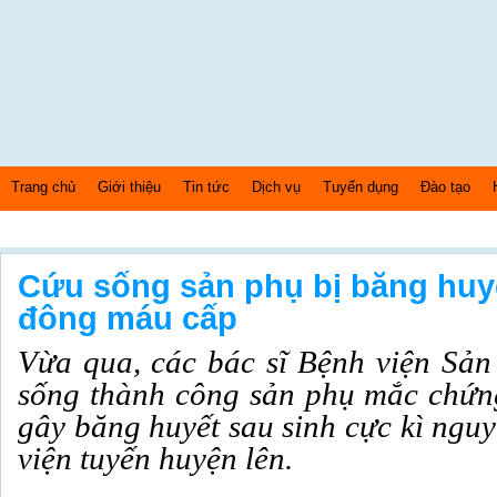
Trang chủ
Giới thiệu
Tin tức
Dịch vụ
Tuyển dụng
Đào tạo
Thứ hai Ngày: 10/8/2026 Bây giờ là: [02:33:53] AM
Cứu sống sản phụ bị băng huyế
đông máu cấp
Vừa qua, các bác sĩ Bệnh viện Sả
sống thành công sản phụ mắc chứn
gây băng huyết sau sinh cực kì ngu
viện tuyến huyện lên.