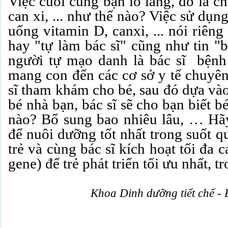
Việc cuối cùng bạn lo lắng, đó là c
can xi, ... như thế nào? Việc sử dụ
uống vitamin D, canxi, ... nói riên
hay "tự làm bác sĩ" cũng như tin "b
người tự mạo danh là bác sĩ bệnh 
mang con đến các cơ sở y tế chuyên
sĩ tham khám cho bé, sau đó dựa vào
bé nhà bạn, bác sĩ sẽ cho bạn biết 
nào? Bổ sung bao nhiêu lâu, … Hãy 
để nuôi dưỡng tốt nhất trong suốt qu
trẻ và cùng bác sĩ kích hoạt tối đa 
gene) để trẻ phát triển tối ưu nhất, t
Khoa Dinh dưỡng tiết chế - 