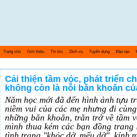
Trang chủ
Giới thiệu
Tin tức
Dịch vụ
Tuyển dụng
Đào tạo
Chủ nhật Ngày: 9/8/2026 Bây giờ là: [03:22:22] AM
Cải thiện tầm vóc, phát triển c
không còn là nỗi băn khoăn c
Năm học mới đã đến hình ảnh tựu tr
niềm vui của các mẹ nhưng đi cùng
những băn khoăn, trăn trở về tầm v
mình thua kém các bạn đồng trang l
tình trạng "khóc dở, mếu dở", kính 