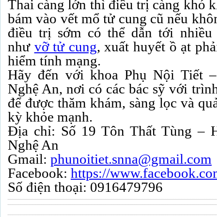
Thai càng lớn thì điều trị càng khó 
bám vào vết mổ tử cung cũ nếu khô
điều trị sớm có thể dẫn tới nhiề
như
vỡ tử cung
, xuất huyết ồ ạt ph
hiểm tính mạng.
Hãy đến với khoa Phụ Nội Tiết 
Nghệ An, nơi có các bác sỹ với trì
để được thăm khám, sàng lọc và quả
kỳ khỏe mạnh.
Địa chỉ: Số 19 Tôn Thất Tùng –
Nghệ An
Gmail:
phunoitiet.snna@gmail.com
Facebook:
https://www.facebook.c
Số điện thoại: 0916479796