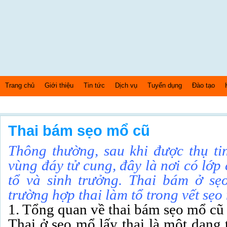
Trang chủ
Giới thiệu
Tin tức
Dịch vụ
Tuyển dụng
Đào tạo
Thứ 5 Ngày: 6/8/2026 Bây giờ là: [12:04:12] AM
Thai bám sẹo mổ cũ
Thông thường, sau khi được thụ ti
vùng đáy tử cung, đây là nơi có lớp
tổ và sinh trưởng. Thai bám ở sẹ
trường hợp thai làm tổ trong vết sẹo
1. Tổng quan về thai bám sẹo mổ cũ
Thai ở sẹo mổ lấy thai là một dạng 