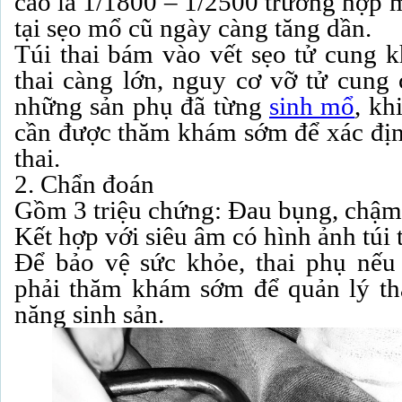
cáo là 1/1800 – 1/2500 trường hợp ma
tại sẹo mổ cũ ngày càng tăng dần.
Túi thai bám vào vết sẹo tử cung k
thai càng lớn, nguy cơ vỡ tử cung 
những sản phụ đã từng
sinh mổ
, kh
cần được thăm khám sớm để xác định
thai.
2. Chẩn đoán
Gồm 3 triệu chứng: Đau bụng, chậm
Kết hợp với siêu âm có hình ảnh túi th
Để bảo vệ sức khỏe, thai phụ nếu 
phải thăm khám sớm để quản lý th
năng sinh sản.