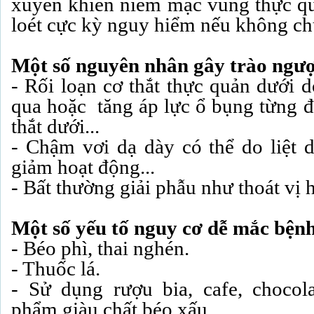
xuyên khiến niêm mạc vùng thực qua
loét cực kỳ nguy hiểm nếu không chữa
Một số nguyên nhân gây trào ngư
- Rối loạn cơ thắt thực quản dưới d
qua hoặc tăng áp lực ổ bụng từng đ
thắt dưới...
- Chậm vơi dạ dày có thể do liệt d
giảm hoạt động...
- Bất thường giải phẫu như thoát vị 
Một số yếu tố nguy cơ dễ mắc bệnh
- Béo phì, thai nghén.
- Thuốc lá.
- Sử dụng rượu bia, cafe, chocol
phẩm giàu chất béo xấu.