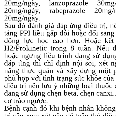
20mg/ngày, lanzoprazole 30mg/
20mg/ngày, rabeprazole 20mg/n
20mg/ngày.
Sau đó đánh giá đáp ứng điều trị, n
tăng PPI liều gấp đôi hoặc đổi sang
động lực học cao hơn. Hoặc kết
H2/Prokinetic trong 8 tuần. Nếu 
hoặc ngưng liều trình đang sử dụ
đáp ứng thì chỉ định nội soi, xét 
năng thực quản và xây dựng một p
phù hợp với tình trạng sức khỏe của
điều trị nên lưu ý những loại thuố
đang sử dụng chẹn beta, chẹn canxi.
cơ trào ngược.
Bệnh cạnh đó khi bệnh nhân không 
trị cần xem xét vấn đề tuân thủ điề