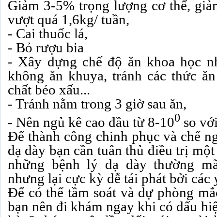
Giảm 3-5% trọng lượng cơ thể, giả
vượt quá 1,6kg/ tuần,
- Cai thuốc lá,
- Bỏ rượu bia
- Xây dựng chế độ ăn khoa học n
không ăn khuya, tránh các thức ă
chất béo xấu...
- Tránh nằm trong 3 giờ sau ăn,
0
- Nên ngủ kê cao đầu từ 8-10
so vớ
Để thành công chinh phục và chế ng
dạ dày bạn cần tuân thủ điều trị mộ
những bệnh lý dạ dày thường mãn
nhưng lại cực kỳ dễ tái phát bởi các
Để có thể tầm soát và dự phòng mắc
bạn nên đi khám ngay khi có dấu hi