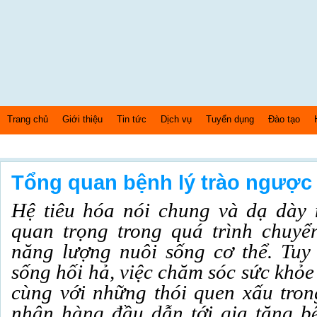
Trang chủ
Giới thiệu
Tin tức
Dịch vụ
Tuyển dụng
Đào tạo
Thứ 7 Ngày: 8/8/2026 Bây giờ là: [11:15:10] AM
Tổng quan bệnh lý trào ngược
Hệ tiêu hóa nói chung và dạ dày n
quan trọng trong quá trình chuyể
năng lượng nuôi sống cơ thể. Tuy n
sống hối hả, việc chăm sóc sức kh
cùng với những thói quen xấu tro
nhân hàng đầu dẫn tới gia tăng b