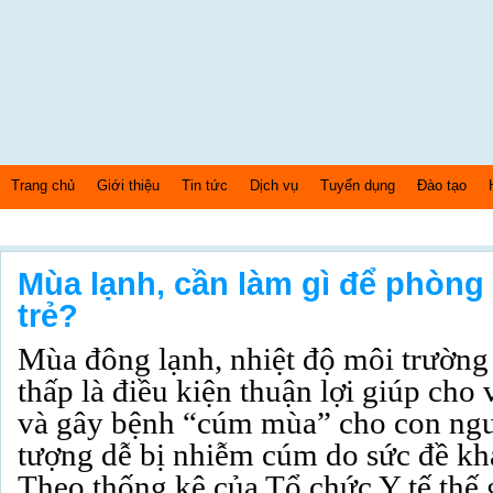
Trang chủ
Giới thiệu
Tin tức
Dịch vụ
Tuyển dụng
Đào tạo
Thứ 6 Ngày: 7/8/2026 Bây giờ là: [04:40:59] AM
Mùa lạnh, cần làm gì để phò
trẻ?
Mùa đông lạnh, nhiệt độ môi trường
thấp là điều kiện thuận lợi giúp cho 
và gây bệnh “cúm mùa” cho con ngườ
tượng dễ bị nhiễm cúm do sức đề khá
Theo thống kê của Tổ chức Y tế thế