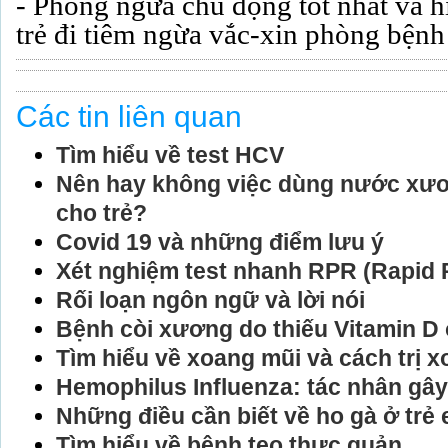
- Phòng ngừa chủ động tốt nhất và h
trẻ đi tiêm ngừa vắc-xin phòng bện
Các tin liên quan
Tìm hiểu về test HCV
Nên hay không việc dùng nước xươn
cho trẻ?
Covid 19 và những điểm lưu ý
Xét nghiệm test nhanh RPR (Rapid 
Rối loạn ngôn ngữ và lời nói
Bệnh còi xương do thiếu Vitamin D ở
Tìm hiểu về xoang mũi và cách trị 
Hemophilus Influenza: tác nhân gây
Những điều cần biết về ho gà ở trẻ
Tìm hiểu về bệnh teo thực quản