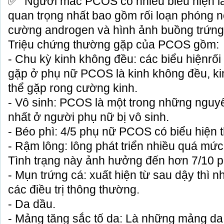
Người mắc PCOS có nhiều biểu hiện l
quan trọng nhất bao gồm rối loạn phóng n
cường androgen và hình ảnh buồng trứng 
Triệu chứng thường gặp của PCOS gồm:
- Chu kỳ kinh không đều: các biểu hiệnrối
gặp ở phụ nữ PCOS là kinh không đều, kin
thể gặp rong cường kinh.
- Vô sinh: PCOS là một trong những ngu
nhất ở người phụ nữ bị vô sinh.
- Béo phì: 4/5 phụ nữ PCOS có biểu hiện 
- Rậm lông: lông phát triển nhiều quá mức
Tình trạng này ảnh hưởng đến hơn 7/10 
- Mụn trứng cá: xuất hiện từ sau dậy thì
các điều trị thông thường.
- Da dầu.
- Mảng tăng sắc tố da: Là những mảng da