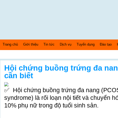
Trang chủ
Giới thiệu
Tin tức
Dịch vụ
Tuyển dụng
Đào tạo
Thứ 4 Ngày: 5/8/2026 Bây giờ là: [10:43:44] PM
Hội chứng buồng trứng đa nan
cần biết
Hội chứng buồng trứng đa nang (PCOS 
syndrome) là rối loạn nội tiết và chuyển h
10% phụ nữ trong độ tuổi sinh sản.