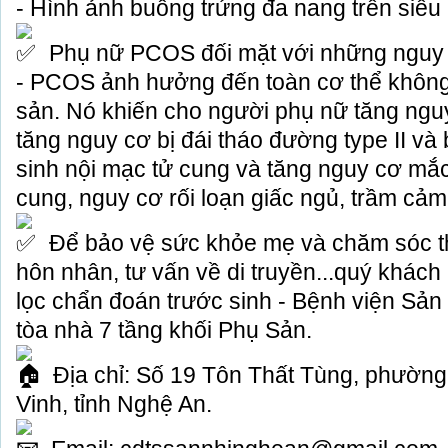
- Hình ảnh buồng trứng đa nang trên siêu
Phụ nữ PCOS đối mặt với những nguy 
- PCOS ảnh hưởng đến toàn cơ thể không 
sản. Nó khiến cho người phụ nữ tăng nguy
tăng nguy cơ bị đái tháo đường type II và 
sinh nội mạc tử cung và tăng nguy cơ mắc
cung, nguy cơ rối loạn giấc ngủ, trầm cảm
Để bảo vệ sức khỏe mẹ và chăm sóc tha
hôn nhân, tư vấn về di truyền...quý khác
lọc chẩn đoán trước sinh - Bệnh viện Sả
tòa nhà 7 tầng khối Phụ Sản.
Địa chỉ: Số 19 Tôn Thất Tùng, phườn
Vinh, tỉnh Nghệ An.