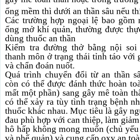
ống mềm thì dưới an thần sâu nếu t
Các trường hợp ngoại lệ bao gồm 
ống mở khí quản, thường được thự
dùng thuốc an thần
Kiểm tra đường thở bằng nội so
thanh môn ở trạng thái tỉnh táo với 
và chẩn đoán nuốt.
Quá trình chuyển đổi từ an thần 
còn có thể được đánh thức hoàn toà
mất một phần) sang gây mê toàn thâ
có thể xảy ra tùy tình trạng bệnh n
thuốc khác nhau. Mục tiêu là gây ng
đau phù hợp với can thiệp, làm giảm
hô hấp không mong muốn (chủ yếu l
và phế quản) và cung cấp oxy an toà