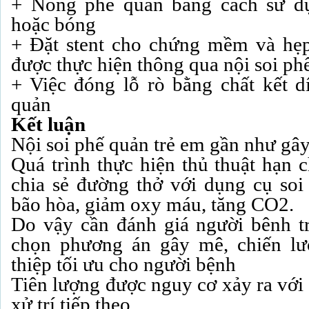
+ Nong phế quản bằng cách sử d
hoặc bóng
+ Đặt stent cho chứng mềm và hẹp
được thực hiện thông qua nội soi ph
+ Việc đóng lỗ rò bằng chất kết d
quản
Kết luận
Nội soi phế quản trẻ em gần như gâ
Quá trình thực hiện thủ thuật hạn 
chia sẻ đường thở với dụng cụ soi
bão hòa, giảm oxy máu, tăng CO2.
Do vậy cần đánh giá người bênh tr
chọn phương án gây mê, chiến lư
thiệp tối ưu cho người bệnh
Tiên lượng được nguy cơ xảy ra với
xử trí tiếp theo