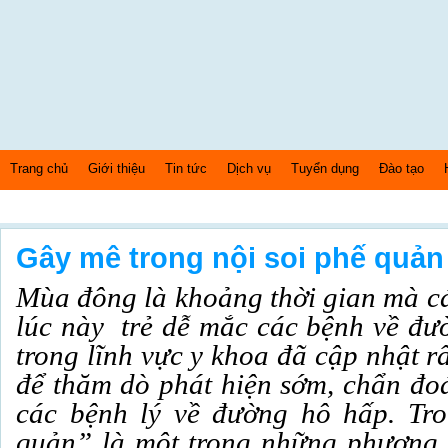
Trang chủ
Giới thiệu
Tin tức
Dịch vụ
Tuyển dụng
Đào tạo
Thứ 5 Ngày: 6/8/2026 Bây giờ là: [03:37:06] PM
Gây mê trong nội soi phế quản
Mùa đông là khoảng thời gian mà cá
lúc này trẻ dễ mắc các bệnh về đư
trong lĩnh vực y khoa đã cập nhật 
để thăm dò phát hiện sớm, chẩn đoán
các bệnh lý về đường hô hấp. Tro
quản” là một trong những phương