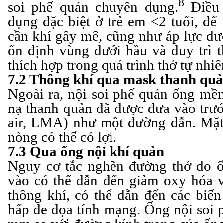
8
soi phế quản chuyên dụng.
Điều 
dụng đặc biệt ở trẻ em <2 tuổi, để
cần khí gây mê, cũng như áp lực dươ
ổn định vùng dưới hầu và duy trì t
thích hợp trong quá trình thở tự nhiê
7.2 Thông khí qua mask thanh qu
Ngoài ra, nội soi phế quản ống mề
nạ thanh quản đã được đưa vào trướ
air, LMA) như một đường dẫn. Mặt
nòng có thể có lợi.
7.3 Qua ống nội khí quản
Nguy cơ tắc nghẽn đường thở do ố
vào có thể dẫn đến giảm oxy hóa 
thông khí, có thể dẫn đến các biế
hấp đe dọa tính mạng. Ống nội soi p