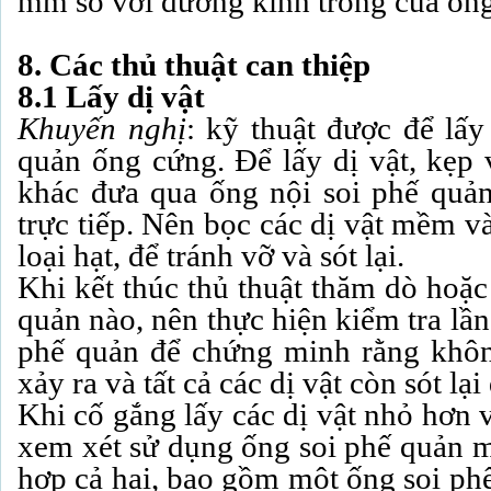
mm so với đường kính trong của ống
8.
Các thủ thuật can thiệp
8.1 Lấy dị vật
Khuyến nghị
: kỹ thuật được để lấy 
quản ống cứng. Để lấy dị vật, kẹp 
khác đưa qua ống nội soi phế quả
trực tiếp. Nên bọc các dị vật mềm v
loại hạt, để tránh vỡ và sót lại.
Khi kết thúc thủ thuật thăm dò hoặc
quản nào, nên thực hiện kiểm tra lần
phế quản để chứng minh rằng khôn
xảy ra và tất cả các dị vật còn sót lạ
Khi cố gắng lấy các dị vật nhỏ hơn 
xem xét sử dụng ống soi phế quản m
hợp cả hai, bao gồm một ống soi ph