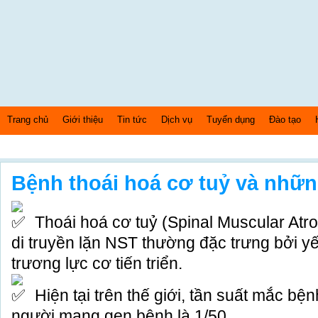
Trang chủ
Giới thiệu
Tin tức
Dịch vụ
Tuyển dụng
Đào tạo
Thứ 6 Ngày: 7/8/2026 Bây giờ là: [12:40:55] AM
Bệnh thoái hoá cơ tuỷ và nhữn
Thoái hoá cơ tuỷ (Spinal Muscular Atr
di truyền lặn NST thường đặc trưng bởi y
trương lực cơ tiến triển.
Hiện tại trên thế giới, tần suất mắc bện
người mang gen bệnh là 1/50.