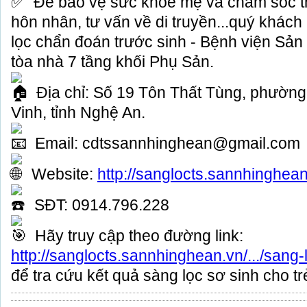
Để bảo vệ sức khỏe mẹ và chăm sóc tha
hôn nhân, tư vấn về di truyền...quý khác
lọc chẩn đoán trước sinh - Bệnh viện Sả
tòa nhà 7 tầng khối Phụ Sản.
Địa chỉ: Số 19 Tôn Thất Tùng, phườn
Vinh, tỉnh Nghệ An.
Email: cdtssannhinghean@gmail.com
Website:
http://sanglocts.sannhinghea
SĐT: 0914.796.228
Hãy truy cập theo đường link:
http://sanglocts.sannhinghean.vn/.../sang-
để tra cứu kết quả sàng lọc sơ sinh cho tr