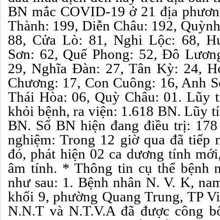
BN mắc COVID-19 ở 21 địa phương
Thành: 199, Diễn Châu: 192, Quỳn
88, Cửa Lò: 81, Nghi Lộc: 68, 
Sơn: 62, Quế Phong: 52, Đô Lươn
29, Nghĩa Đàn: 27, Tân Kỳ: 24, H
Chương: 17, Con Cuông: 16, Anh S
Thái Hòa: 06, Quỳ Châu: 01. Lũy tí
khỏi bệnh, ra viện: 1.618 BN. Lũy t
BN. Số BN hiện đang điều trị: 178
nghiệm: Trong 12 giờ qua đã tiếp
đó, phát hiện 02 ca dương tính mới
âm tính. * Thông tin cụ thể bệnh
như sau: 1. Bệnh nhân N. V. K, nam
khối 9, phường Quang Trung, TP V
N.N.T và N.T.V.A đã được công b