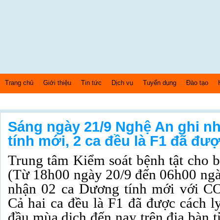
Trang chủ
Giới thiệu
Tin tức
Dịch vụ
Tuyển dụng
Đào tạo
Thứ 5 Ngày: 6/8/2026 Bây giờ là: [03:28:44] PM
Sáng ngày 21/9 Nghệ An ghi n
tính mới, 2 ca đều là F1 đã đượ
Trung tâm Kiểm soát bệnh tật cho b
(Từ 18h00 ngày 20/9 đến 06h00 ngà
nhận 02 ca Dương tính mới với CO
Cả hai ca đều là F1 đã được cách ly
đầu mùa dịch đến nay trên địa bàn t