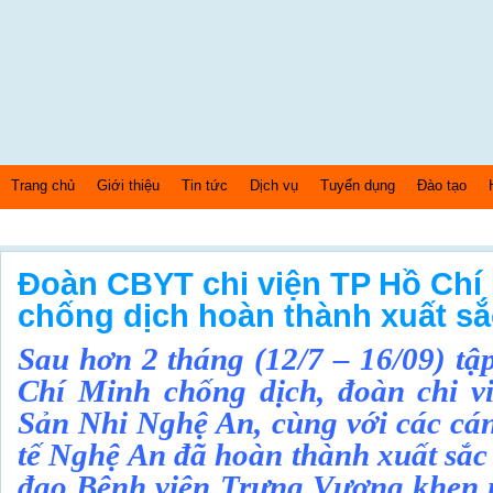
Trang chủ
Giới thiệu
Tin tức
Dịch vụ
Tuyển dụng
Đào tạo
Thứ 6 Ngày: 7/8/2026 Bây giờ là: [05:39:54] PM
Đoàn CBYT chi viện TP Hồ Chí 
chống dịch hoàn thành xuất sắ
Sau hơn 2 tháng (12/7 – 16/09) tậ
Chí Minh chống dịch, đoàn chi vi
Sản Nhi Nghệ An, cùng với các cán
tế Nghệ An đã hoàn thành xuất sắc
đạo Bệnh viện Trưng Vương khen n