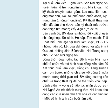
Tại buổi làm việc, Bệnh viện Sản Nhi Nghệ An
tuyến trên hỗ trợ trong lĩnh vực Nhi khoa. 
kỹ thuật chuyên sâu, gồm: Lọc máu liên tục, 
ống mật chủ, Nội soi phế quản chẩn đoán, Kỹ 
trung tâm 1 nòng ( longline), Kỹ thuật thay 
viện đã làm chủ được các kỹ thuật mà trước đ
can thiệp tim mạch; cấy điện cực ốc tai…
Bên cạnh đó, BV đưa ra những đề xuất chuyển
nhi tổng hợp, Sơ sinh, Hô hấp, Tim mạch, Thần
Phát biểu chỉ đạo tại buổi làm việc, PGS.T
những tiến bộ, kết quả đạt được và góp ý n
Qua đó, khẳng định Bệnh viện Nhi Trung ương
cho BV Sản Nhi Nghệ An.
Đồng thời, đoàn công tác Bệnh viện Nhi Tru
chế tổ chức và mô hình hoạt động đến năm 202
Kết thúc buổi làm việc, Đồng chí Tăng Xuân
cảm ơn trước những chia sẻ vô cùng ý ngĩ
mạnh, trong thời gian tới, BV tăng cường cô
chất và trang thiết bị để có thể triển khai t
Bệnh viện hy vọng sẽ tiếp tục nhận được sự
Nhi Nghệ An trở thành trung tâm Nhi khoa k
càng cao của nhân dân tỉnh nhà và các tỉnh lân
- Một số hình ảnh của buổi làm việc: