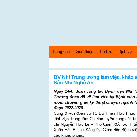
Trang chủ
Giới thiệu
Tin tức
Dịch vụ
Thứ 5 Ngày: 6/8/2026 Bây giờ là: [03:06:28] PM
BV Nhi Trung ương làm việc, khảo 
Sản Nhi Nghệ An
Ngày 14/4, đoàn công tác Bệnh viện Nhi
Trưởng đoàn đã về làm việc tại Bệnh viện
môn, chuyển giao kỹ thuật chuyên ngành Nh
đoạn 2022-2026.
Cùng đi với đoàn có TS.BS Phan Hữu Phúc –
lãnh đạo Trung tâm Chỉ đạo tuyến cùng các t
chí Nguyễn Hữu Lê – Phó Giám đốc Sở Y tế
Xuân Hải, Bí thư Đảng ủy, Giám đốc Bệnh việ
các khoa, phòng.