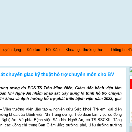
Tuyển dụng
Đào tạo
Hỏi Đáp
Khoa học thường thức
Thông tin đấ
sát chuyển giao kỹ thuật hỗ trợ chuyên môn cho BV
 Trung ương do PGS.TS Trần Minh Điển, Giám đốc bệnh viện làm
 Sản Nhi Nghệ An nhằm khảo sát, xây dựng lộ trình hỗ trợ chuyên
i khoa và định hướng hỗ trợ phát triển bệnh viện năm 2022, giai
 Viện trưởng Viện đào tạo & nghiên cứu Sức khoẻ Trẻ em, đại diện
rưởng khoa của Bệnh viện Nhi Trung ương. Tiếp đoàn làm việc có đồng
 Nghệ An. Về phía Bệnh viện Sản Nhi Nghệ An, có TS.BSCKII. Tăng
n; các đồng chí trong Ban Giám đốc; trưởng, phó, điều dưỡng trưởng