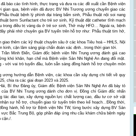
 đã báo cáo tình hình, thực trạng và đưa ra các đề xuất cần Bệnh viện
Thời gian qua, bệnh viện đã được BV Nhi Trương ương chuyển giao các
Phẫu thuật bệnh lý phình đại tràng bẩm sinh, Phẫu thuật nội soi nang
thuật bơm Sunfactant cho trẻ sơ sinh, Kỹ thuật đặt catheter tĩnh mạch
máu trong điều trị vàng da ở trẻ sơ sinh, Thở máy HFO… Ngoài ra, bệnh
ây phải nhờ chuyên gia BV tuyến trên hỗ trợ như: Phẫu thuật tim hở,
 giao thêm các kỹ thuật chuyên sâu ở các khoa Tiêu hoá – HHLS, Nội
 kinh, cận lâm sàng giúp chẩn đoán xác định...trong thời gian tới.
S Trần Minh Điển, Giám đốc bệnh viện Nhi Trung ương đánh giá cao
hững khó khăn, hạn chế mà Bệnh viện Sản Nhi Nghệ An đang đối mặt.
 - với vai trò tuyến đầu, luôn sẵn sàng đồng hành hỗ trợ chuyên môn
ng ương hướng dẫn Bệnh viện, các khoa cần xây dựng chi tiết về quy
5, chia ra các giai đoạn 2023 và 2025.
 Hải, Bí thư Đảng ủy, Giám đốc Bệnh viện Sản Nhi Nghệ An đã bày tỏ
a của BV Nhi Trung ương dành cho đơn vị. Đồng chí Giám đốc nhấn
ng tác đào tạo, xây dựng nguồn lực chất lượng cao, đầu tư cơ sở vật
iếp nhận sự hỗ trợ, chuyển giao từ tuyến trên theo kế hoạch…Đồng thời,
 đồng hành, hỗ trợ từ Bệnh viện Nhi TW, từng bước xây dựng BV Sản
hu vực Bắc Trung Bộ, góp phần đáp ứng nhu cầu khám chữa bệnh ngày
 cận./.