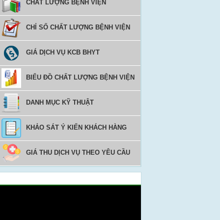
CHẤT LƯỢNG BỆNH VIỆN
CHỈ SỐ CHẤT LƯỢNG BỆNH VIỆN
GIÁ DỊCH VỤ KCB BHYT
BIỂU ĐỒ CHẤT LƯỢNG BỆNH VIỆN
DANH MỤC KỸ THUẬT
KHẢO SÁT Ý KIẾN KHÁCH HÀNG
GIÁ THU DỊCH VỤ THEO YÊU CẦU
Video