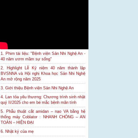
1. Phim tài liệu: "Bệnh viện Sản Nhi Nghệ An -
40 năm ươm mầm sự sống"
2. Highlight Lễ Kỷ niệm 40 năm thành lập
BVSNNA và Hội nghị Khoa học Sản Nhi Nghệ
An mở rộng năm 2025
3. Giới thiệu Bệnh viện Sản Nhi Nghệ An
4. Lan tỏa yêu thương: Chương trình sinh nhật
quý II/2025 cho em bé mắc bệnh mãn tính
5. Phẫu thuật cắt amidan – nạo VA bằng hệ
thống máy Coblator : NHANH CHÓNG – AN
TOÀN – HIỆN ĐẠI
6. Nhật ký của mẹ