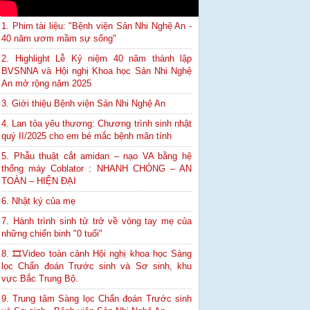
1. Phim tài liệu: "Bệnh viện Sản Nhi Nghệ An -
40 năm ươm mầm sự sống"
2. Highlight Lễ Kỷ niệm 40 năm thành lập
BVSNNA và Hội nghị Khoa học Sản Nhi Nghệ
An mở rộng năm 2025
3. Giới thiệu Bệnh viện Sản Nhi Nghệ An
4. Lan tỏa yêu thương: Chương trình sinh nhật
quý II/2025 cho em bé mắc bệnh mãn tính
5. Phẫu thuật cắt amidan – nạo VA bằng hệ
thống máy Coblator : NHANH CHÓNG – AN
TOÀN – HIỆN ĐẠI
6. Nhật ký của mẹ
7. Hành trình sinh tử trở về vòng tay mẹ của
những chiến binh "0 tuổi"
8. 🎞Video toàn cảnh Hội nghị khoa học Sàng
lọc Chẩn đoán Trước sinh và Sơ sinh, khu
vực Bắc Trung Bộ.
9. Trung tâm Sàng lọc Chẩn đoán Trước sinh