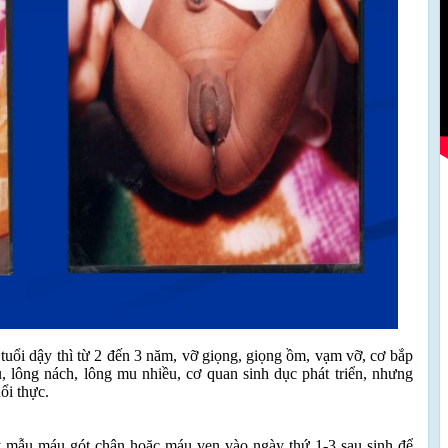
tuổi dậy thì từ 2 đến 3 năm, vỡ giọng, giọng ồm, vạm vỡ, cơ bắp
âu, lông nách, lông mu nhiều, cơ quan sinh dục phát triển, nhưng
uổi thực.
y mẫu máu gót chân hoặc máu ven vào ngày thứ 1-3 sau sinh để