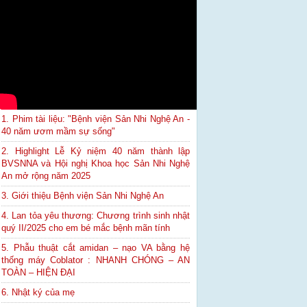
1. Phim tài liệu: "Bệnh viện Sản Nhi Nghệ An -
40 năm ươm mầm sự sống"
2. Highlight Lễ Kỷ niệm 40 năm thành lập
BVSNNA và Hội nghị Khoa học Sản Nhi Nghệ
An mở rộng năm 2025
3. Giới thiệu Bệnh viện Sản Nhi Nghệ An
4. Lan tỏa yêu thương: Chương trình sinh nhật
quý II/2025 cho em bé mắc bệnh mãn tính
5. Phẫu thuật cắt amidan – nạo VA bằng hệ
thống máy Coblator : NHANH CHÓNG – AN
TOÀN – HIỆN ĐẠI
6. Nhật ký của mẹ