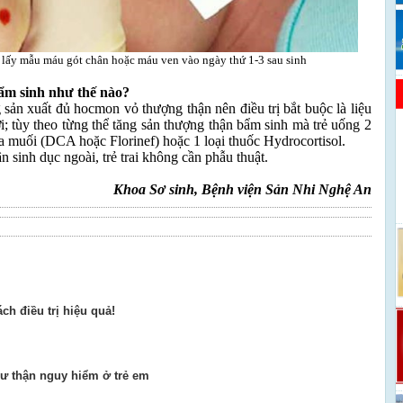
 lấy mẫu máu gót chân hoặc máu ven vào ngày thứ 1-3 sau sinh
bẩm sinh như thế nào?
sản xuất đủ hocmon vỏ thượng thận nên điều trị bắt buộc là liệu
; tùy theo từng thể tăng sản thượng thận bẩm sinh mà trẻ uống 2
 muối (DCA hoặc Florinef) hoặc 1 loại thuốc Hydrocortisol.
ận sinh dục ngoài, trẻ trai không cần phẫu thuật.
Khoa Sơ sinh, Bệnh viện Sản Nhi Nghệ An
ch điều trị hiệu quả!
hư thận nguy hiểm ở trẻ em