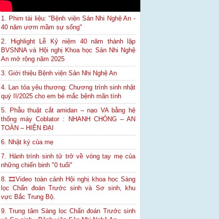
1. Phim tài liệu: "Bệnh viện Sản Nhi Nghệ An -
40 năm ươm mầm sự sống"
2. Highlight Lễ Kỷ niệm 40 năm thành lập
BVSNNA và Hội nghị Khoa học Sản Nhi Nghệ
An mở rộng năm 2025
3. Giới thiệu Bệnh viện Sản Nhi Nghệ An
4. Lan tỏa yêu thương: Chương trình sinh nhật
quý II/2025 cho em bé mắc bệnh mãn tính
5. Phẫu thuật cắt amidan – nạo VA bằng hệ
thống máy Coblator : NHANH CHÓNG – AN
TOÀN – HIỆN ĐẠI
6. Nhật ký của mẹ
7. Hành trình sinh tử trở về vòng tay mẹ của
những chiến binh "0 tuổi"
8. 🎞Video toàn cảnh Hội nghị khoa học Sàng
lọc Chẩn đoán Trước sinh và Sơ sinh, khu
vực Bắc Trung Bộ.
9. Trung tâm Sàng lọc Chẩn đoán Trước sinh