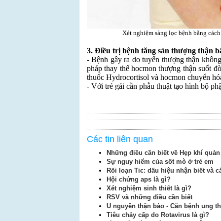
Xét nghiệm sàng lọc bệnh bằng cách
3. Điều trị bệnh tăng sản thượng thận 
- Bệnh gây ra do tuyến thượng thận không 
pháp thay thế hocmon thượng thận suốt đời
thuốc Hydrocortisol và hocmon chuyển hóa
- Với trẻ gái cần phẫu thuật tạo hình bộ ph
Các tin liên quan
Những điều cần biết về Hẹp khí quản
Sự nguy hiểm của sốt mò ở trẻ em
Rối loạn Tic: dấu hiệu nhận biết và cá
Hội chứng aps là gì?
Xét nghiệm sinh thiết là gì?
RSV và những điều cần biết
U nguyên thận bào - Căn bệnh ung t
Tiêu chảy cấp do Rotavirus là gì?