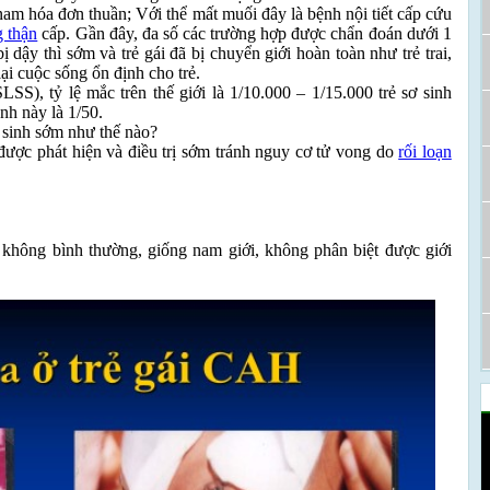
nam hóa đơn thuần; Với thể mất muối đây là bệnh nội tiết cấp cứu
g thận
cấp. Gần đây, đa số các trường hợp được chẩn đoán dưới 1
bị dậy thì sớm và trẻ gái đã bị chuyển giới hoàn toàn như trẻ trai,
ại cuộc sống ổn định cho trẻ.
SS), tỷ lệ mắc trên thế giới là 1/10.000 – 1/15.000 trẻ sơ sinh
nh này là 1/50.
 sinh sớm như thế nào?
được phát hiện và điều trị sớm tránh nguy cơ tử vong do
rối loạn
n không bình thường, giống nam giới, không phân biệt được giới