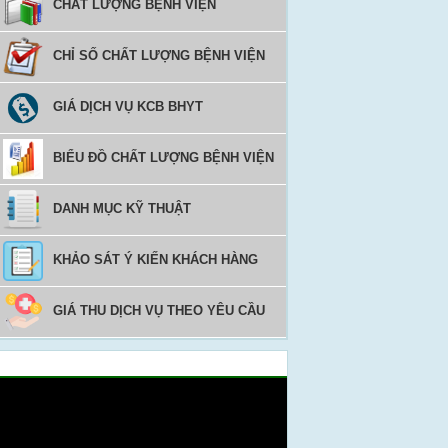
CHẤT LƯỢNG BỆNH VIỆN
CHỈ SỐ CHẤT LƯỢNG BỆNH VIỆN
GIÁ DỊCH VỤ KCB BHYT
BIỂU ĐỒ CHẤT LƯỢNG BỆNH VIỆN
DANH MỤC KỸ THUẬT
KHẢO SÁT Ý KIẾN KHÁCH HÀNG
GIÁ THU DỊCH VỤ THEO YÊU CẦU
Video