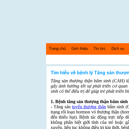
Trang chủ
Giới thiệu
Tin tức
Dịch vụ
Thứ 6 Ngày: 7/8/2026 Bây giờ là: [04:04:09] AM
Tìm hiểu về bệnh lý Tăng sản thượ
Tăng sản thượng thận bẩm sinh (CAH) là
gây ảnh hưởng tới sự phát triển cơ quan 
sinh có thể điều trị để giúp trẻ phát triển 
1. Bệnh tăng sản thượng thận bẩm sinh 
-
Tăng sản
tuyến thượng thận
bẩm sinh (C
trạng rối loạn hormon vỏ thượng thận (horm
đến thiếu hụt). Bệnh tác động trực tiếp đ
không phân biệt giới tính của trẻ hoặc 
xuyên, liên tục không điều trị kịp thời, b