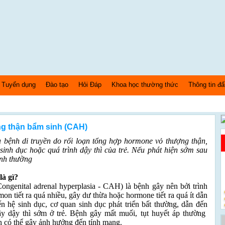
Tuyển dụng
Đào tạo
Hỏi Đáp
Khoa học thường thức
Thông tin đấ
ng thận bẩm sinh (CAH)
 bệnh di truyền do rối loạn tổng hợp hormone vỏ thượng thận,
sinh dục hoặc quá trình dậy thì của trẻ. Nếu phát hiện sớm sau
bình thường
là gì?
ongenital adrenal hyperplasia - CAH) là bệnh gây nên bởi trình
on tiết ra quá nhiều, gây dư thừa hoặc hormone tiết ra quá ít dẫn
ến hệ sinh dục, cơ quan sinh dục phát triển bất thường, dẫn đến
gây dậy thì sớm ở trẻ. Bệnh gây mất muối, tụt huyết áp thường
ệnh có thể gây ảnh hưởng đến tính mạng.