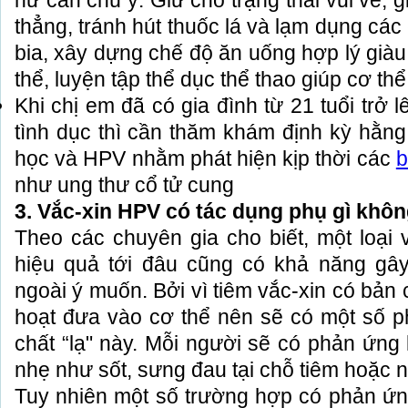
nữ cần chú ý. Giữ cho trạng thái vui vẻ, g
thẳng, tránh hút thuốc lá và lạm dụng các
bia, xây dựng chế độ ăn uống hợp lý già
thể, luyện tập thể dục thể thao giúp cơ t
Khi chị em đã có gia đình từ 21 tuổi trở 
tình dục thì cần thăm khám định kỳ hằng
học và HPV nhằm phát hiện kịp thời các
b
như ung thư cổ tử cung
3. Vắc-xin HPV có tác dụng phụ gì khô
Theo các chuyên gia cho biết, một loại 
hiệu quả tới đâu cũng có khả năng gây
ngoài ý muốn. Bởi vì tiêm vắc-xin có bản 
hoạt đưa vào cơ thể nên sẽ có một số 
chất “lạ" này. Mỗi người sẽ có phản ứng
nhẹ như sốt, sưng đau tại chỗ tiêm hoặc 
Tuy nhiên một số trường hợp có phản ứng