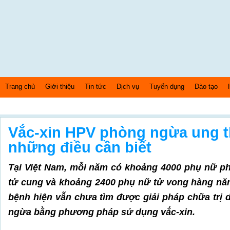
Trang chủ
Giới thiệu
Tin tức
Dịch vụ
Tuyển dụng
Đào tạo
Chủ nhật Ngày: 9/8/2026 Bây giờ là: [06:18:59] AM
Vắc-xin HPV phòng ngừa ung t
những điều cần biết
Tại Việt Nam, mỗi năm có khoảng 4000 phụ nữ ph
tử cung và khoảng 2400 phụ nữ tử vong hàng năm
bệnh hiện vẫn chưa tìm được giải pháp chữa trị 
ngừa bằng phương pháp sử dụng vắc-xin.