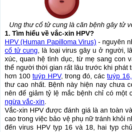
Ung thư cổ tử cung là căn bệnh gây tử 
1. Tìm hiểu về vắc-xin HPV?
HPV (Human Papilloma Virus)
- nguyên n
cổ tử cung
, là loại virus gây u ở người,
xúc, quan hệ tình dục, từ mẹ sang con và
thể người thời gian rất lâu trước khi phát
hơn 100
tuýp HPV
, trong đó, các
tuýp 16
thư cao nhất. Bệnh này hiện nay chưa có
nên để giảm tỷ lệ mắc bệnh chỉ có một 
ngừa vắc-xin
.
Vắc-xin HPV được đánh giá là an toàn và
cao trong việc bảo vệ phụ nữ tránh khỏi 
đến virus HPV typ 16 và 18, hai typ ch