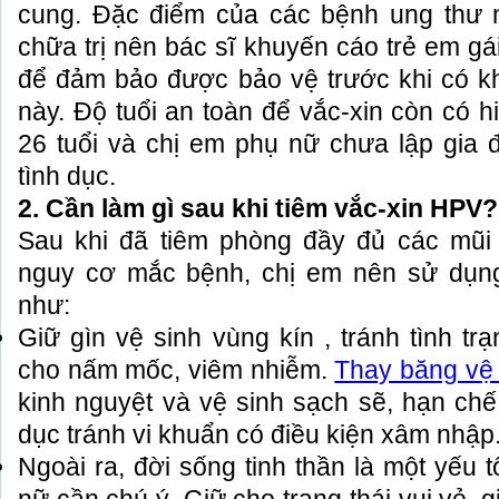
cung. Đặc điểm của các bệnh ung thư n
chữa trị nên bác sĩ khuyến cáo trẻ em gái
để đảm bảo được bảo vệ trước khi có kh
này. Độ tuổi an toàn để vắc-xin còn có h
26 tuổi và chị em phụ nữ chưa lập gia
tình dục.
2. Cần làm gì sau khi tiêm vắc-xin HPV?
Sau khi đã tiêm phòng đầy đủ các mũi 
nguy cơ mắc bệnh, chị em nên sử dụn
như:
Giữ gìn vệ sinh vùng kín , tránh tình tr
cho nấm mốc, viêm nhiễm.
Thay băng vệ 
kinh nguyệt và vệ sinh sạch sẽ, hạn chế
dục tránh vi khuẩn có điều kiện xâm nhập
Ngoài ra, đời sống tinh thần là một yếu 