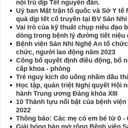
nội trú dịp Tết nguyên đán.
Uỷ ban Mặt trận tổ quốc và Sở Y tế
quà dịp tết cổ truyền tại BV Sản Nh
Vai trò của kỹ thuât chụp niêu đạo
dòng trong bệnh lý đường tiết niệu 
Bệnh viện Sản Nhi Nghệ An tổ chức 
chức, người lao động năm 2023
Công bố quyết định điều động, bổ n
cấp khoa - phòng
Trẻ nguy kịch do uống nhầm dầu th
Học tập, quán triệt Nghị quyết Hội 
hành Trung ương Đảng khóa XIII
10 Thành tựu nổi bật của bệnh việ
2022
Thông báo: Các mẹ có em bé từ 0 - 6
Giải bóng bàn mở rộng Bệnh viện 