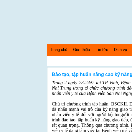
Trang chủ
Giới thiệu
Tin tức
Dịch vụ
Thứ 5 Ngày: 6/8/2026 Bây giờ là: [08:36:49] PM
Đào tạo, tập huấn nâng cao kỹ năng 
Trong 2 ngày 23-24/9, tại TP Vinh, Bện
Nhi Trung ương tổ chức chương trình đào
nhân viên y tế của Bệnh viện Sản Nhi Ngh
Chủ trì chương trình tập huấn, BSCKII
đã nhấn mạnh vai trò của kỹ năng giao t
nhân viên y tế đối với người bệnh/người 
trình đào tạo, tập huấn kỹ năng giao tiếp,
rất quan trọng. Thông qua chương trình,
viên y tế đang làm việc tại Bệnh viện mà c