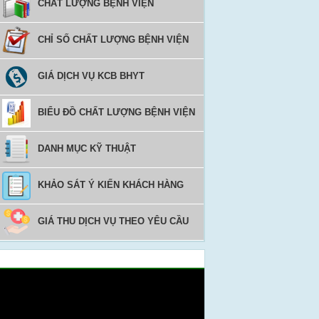
CHẤT LƯỢNG BỆNH VIỆN
CHỈ SỐ CHẤT LƯỢNG BỆNH VIỆN
GIÁ DỊCH VỤ KCB BHYT
BIỂU ĐỒ CHẤT LƯỢNG BỆNH VIỆN
DANH MỤC KỸ THUẬT
KHẢO SÁT Ý KIẾN KHÁCH HÀNG
GIÁ THU DỊCH VỤ THEO YÊU CẦU
Video