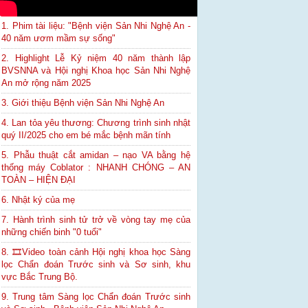
1. Phim tài liệu: "Bệnh viện Sản Nhi Nghệ An -
40 năm ươm mầm sự sống"
2. Highlight Lễ Kỷ niệm 40 năm thành lập
BVSNNA và Hội nghị Khoa học Sản Nhi Nghệ
An mở rộng năm 2025
3. Giới thiệu Bệnh viện Sản Nhi Nghệ An
4. Lan tỏa yêu thương: Chương trình sinh nhật
quý II/2025 cho em bé mắc bệnh mãn tính
5. Phẫu thuật cắt amidan – nạo VA bằng hệ
thống máy Coblator : NHANH CHÓNG – AN
TOÀN – HIỆN ĐẠI
6. Nhật ký của mẹ
7. Hành trình sinh tử trở về vòng tay mẹ của
những chiến binh "0 tuổi"
8. 🎞Video toàn cảnh Hội nghị khoa học Sàng
lọc Chẩn đoán Trước sinh và Sơ sinh, khu
vực Bắc Trung Bộ.
9. Trung tâm Sàng lọc Chẩn đoán Trước sinh