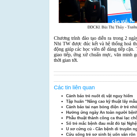
ĐDCKI. Bùi Thị Thủy - Trưởng p
Chương trình đào tạo diễn ra trong 2 ngà
Nhi TW được đúc kết và hệ thống hoá thô
động giúp các học viên dễ dàng tiếp cận.
giao tiếp, ứng xử chuẩn mực, văn minh g
thời gian tới.
Các tin liên quan
Cảnh báo trẻ nuốt dị vật nguy hiểm
Tập huấn “Nâng cao kỹ thuật lấy mẫu
Cảnh báo tai nạn bỏng điện ở trẻ nh
Hưởng ứng ngày An toàn người bệnh 
Phẫu thuật thành công ca thai lạc c
Số trẻ mắc bệnh đau mắt đỏ tại Nghệ
U xơ cứng củ - Căn bệnh di truyền ng
Cứu sống trẻ sơ sinh bị uốn ván rốn