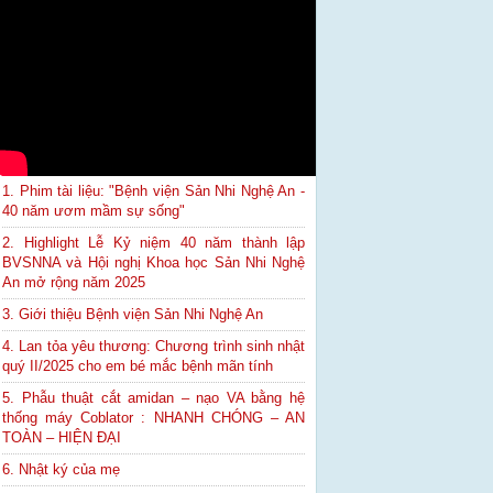
1. Phim tài liệu: "Bệnh viện Sản Nhi Nghệ An -
40 năm ươm mầm sự sống"
2. Highlight Lễ Kỷ niệm 40 năm thành lập
BVSNNA và Hội nghị Khoa học Sản Nhi Nghệ
An mở rộng năm 2025
3. Giới thiệu Bệnh viện Sản Nhi Nghệ An
4. Lan tỏa yêu thương: Chương trình sinh nhật
quý II/2025 cho em bé mắc bệnh mãn tính
5. Phẫu thuật cắt amidan – nạo VA bằng hệ
thống máy Coblator : NHANH CHÓNG – AN
TOÀN – HIỆN ĐẠI
6. Nhật ký của mẹ