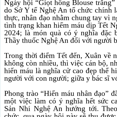
Ngày hội “Giọt hồng Blouse trắng” 
do Sở Y tế Nghệ An tổ chức chính l
thực, nhân đạo nhằm chung tay vì n
tình trạng khan hiếm máu dịp Tết 
2024; là món quà có ý nghĩa đặc 
Thầy thuốc Nghệ An đối với người 
Trong thời điểm Tết đến, Xuân về n
không còn nhiều, thì việc cán bộ, n
hiến máu là nghĩa cử cao đẹp thể h
người với con người; giữa y bác sĩ v
Phong trào “Hiến máu nhân đạo” đã
một việc làm có ý nghĩa hết sức 
Sản Nhi Nghệ An hướng tới. Theo
chức, qua ngày hội này sẽ thu được