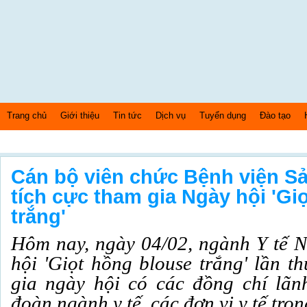
Trang chủ
Giới thiệu
Tin tức
Dịch vụ
Tuyển dụng
Đào tạo
Thứ 6 Ngày: 7/8/2026 Bây giờ là: [09:04:10] PM
Cán bộ viên chức Bệnh viện S
tích cực tham gia Ngày hội 'Gi
trắng'
Hôm nay, ngày 04/02, ngành Y tế 
hội 'Giọt hồng blouse trắng' lần 
gia ngày hội có các đồng chí lãn
đoàn ngành y tế, các đơn vị y tế tron