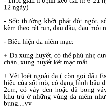
- Thời gian ủ bệnh kéo dài từ 6-21 n
12 ngày)
- Sốt: thường khởi phát đột ngột, số
kèm theo rét run, đau đầu, đau mỏi 
- Biểu hiện da niêm mạc:
+ Da xung huyết, có thể phù nhẹ dư
chân, xung huyết kết mạc mắt
+ Vết loét ngoài da ( còn gọi dấu E
hiệu của sốt mò, có dạng hình bầu d
2cm, có vảy đen hoặc đã bong vảy
khu trú ở những vùng da mềm như 
bụng....vv