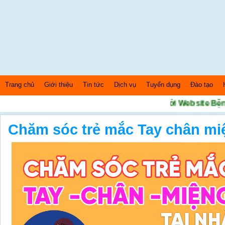
Trang chủ
Giới thiệu
Tin tức
Dịch vụ
Tuyển dụng
Đào tạo
Chào mừng bạn đến với Website Bệnh 
Thứ 5 Ngày: 6/8/2026 Bây giờ là: [10:26:06] PM
Chăm sóc trẻ mắc Tay chân miệ