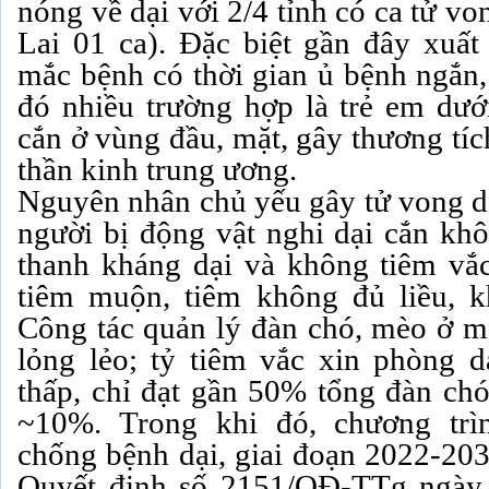
nóng về dại với 2/4 tỉnh có ca tử v
Lai 01 ca). Đặc biệt gần đây xuất
mắc bệnh có thời gian ủ bệnh ngắn,
đó nhiều trường hợp là trẻ em dưới
cắn ở vùng đầu, mặt, gây thương tí
thần kinh trung ương.
Nguyên nhân chủ yếu gây tử vong do
người bị động vật nghi dại cắn kh
thanh kháng dại và không tiêm vắ
tiêm muộn, tiêm không đủ liều, k
Công tác quản lý đàn chó, mèo ở m
lỏng lẻo; tỷ tiêm vắc xin phòng d
thấp, chỉ đạt gần 50% tổng đàn chó
~10%. Trong khi đó, chương trì
chống bệnh dại, giai đoạn 2022-20
Quyết định số 2151/QĐ-TTg ngày