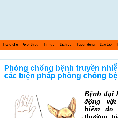
Trang chủ
Giới thiệu
Tin tức
Dịch vụ
Tuyển dụng
Đào tạo
Thứ 6 Ngày: 7/8/2026 Bây giờ là: [08:33:29] PM
Phòng chống bệnh truyền nhiễ
các biện pháp phòng chống bệ
Bệnh dại l
động vật
hiểm do 
thường tá