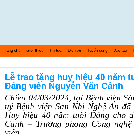
Trang chủ
Giới thiệu
Tin tức
Dịch vụ
Tuyển dụng
Đào tạo
Thứ 6 Ngày: 7/8/2026 Bây giờ là: [02:58:13] AM
Lễ trao tặng huy hiệu 40 năm 
Đảng viên Nguyễn Văn Cảnh
Chiều 04/03/2024, tại Bệnh viện S
uỷ Bệnh viện Sản Nhi Nghệ An đã 
Huy hiệu 40 năm tuổi Đảng cho 
Cảnh – Trưởng phòng Công nghệ 
viện.