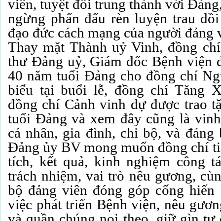
viên, tuyệt đối trung thành với Đản
ngừng phấn đấu rèn luyện trau dồi 
đạo đức cách mạng của người đảng 
Thay mặt Thành uỷ Vinh, đồng chí
thư Đảng uỷ, Giám đốc Bệnh viện đ
40 năm tuổi Đảng cho đồng chí Ng
biểu tại buổi lễ, đồng chí Tăng
đồng chí Cảnh vinh dự được trao 
tuổi Đảng và xem đây cũng là vinh
cá nhân, gia đình, chi bộ, và đảng
Đảng ủy BV mong muốn đồng chí tiế
tích, kết quả, kinh nghiệm công tá
trách nhiệm, vai trò nêu gương, cùn
bộ đảng viên đóng góp cống hiến c
việc phát triển Bệnh viện, nêu gươ
và quần chúng noi theo, giữ gìn tư