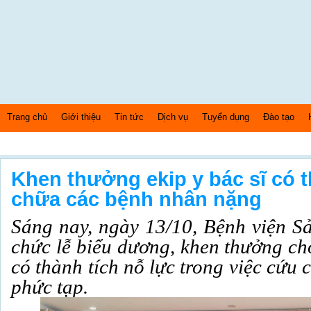
Trang chủ
Giới thiệu
Tin tức
Dịch vụ
Tuyển dụng
Đào tạo
Chủ nhật Ngày: 9/8/2026 Bây giờ là: [12:28:01] AM
Khen thưởng ekip y bác sĩ có 
chữa các bệnh nhân nặng
Sáng nay, ngày 13/10, Bệnh viện S
chức lễ biểu dương, khen thưởng ch
có thành tích nỗ lực trong việc cứu
phức tạp.