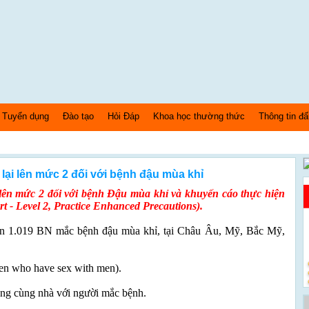
Tuyển dụng
Đào tạo
Hỏi Đáp
Khoa học thường thức
Thông tin đấ
ại lên mức 2 đối với bệnh đậu mùa khỉ
ên mức 2 đối với bệnh Đậu mùa khỉ và khuyến cáo thực hiện
t - Level 2, Practice Enhanced Precautions).
ận 1.019 BN mắc bệnh đậu mùa khỉ, tại Châu Âu, Mỹ, Bắc Mỹ,
en who have sex with men).
ống cùng nhà với người mắc bệnh.