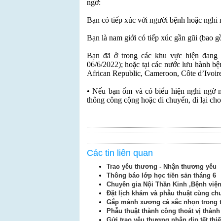
ngờ:
Bạn có tiếp xúc với người bệnh hoặc nghi
Bạn là nam giới có tiếp xúc gần gũi (bao g
Bạn đã ở trong các khu vực hiện đang
06/6/2022); hoặc tại các nước lưu hành b
African Republic, Cameroon, Côte d’Ivoire
• Nếu bạn ốm và có biểu hiện nghi ngờ 
thông công cộng hoặc di chuyển, đi lại cho
Các tin liên quan
Trao yêu thương - Nhận thương yêu
Thông báo lớp học tiền sản tháng 6
Chuyên gia Nội Thần Kinh ,Bệnh viện
Đặt lịch khám và phẫu thuật cùng c
Gắp mảnh xương cá sắc nhọn trong 
Phẫu thuật thành công thoát vị thành
Gửi trao yêu thương nhân dịp tết thiế