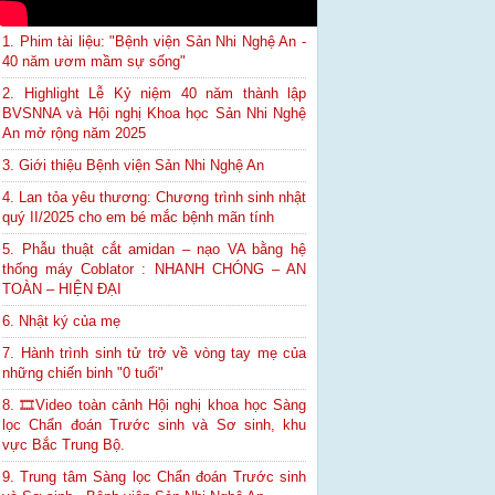
1. Phim tài liệu: "Bệnh viện Sản Nhi Nghệ An -
40 năm ươm mầm sự sống"
2. Highlight Lễ Kỷ niệm 40 năm thành lập
BVSNNA và Hội nghị Khoa học Sản Nhi Nghệ
An mở rộng năm 2025
3. Giới thiệu Bệnh viện Sản Nhi Nghệ An
4. Lan tỏa yêu thương: Chương trình sinh nhật
quý II/2025 cho em bé mắc bệnh mãn tính
5. Phẫu thuật cắt amidan – nạo VA bằng hệ
thống máy Coblator : NHANH CHÓNG – AN
TOÀN – HIỆN ĐẠI
6. Nhật ký của mẹ
7. Hành trình sinh tử trở về vòng tay mẹ của
những chiến binh "0 tuổi"
8. 🎞Video toàn cảnh Hội nghị khoa học Sàng
lọc Chẩn đoán Trước sinh và Sơ sinh, khu
vực Bắc Trung Bộ.
9. Trung tâm Sàng lọc Chẩn đoán Trước sinh