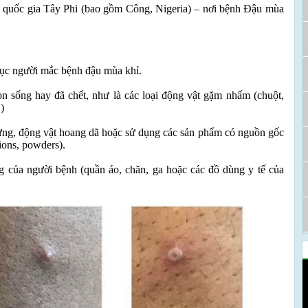
 quốc gia Tây Phi (bao gồm Công, Nigeria) – nơi bệnh Đậu mùa
 dục người mắc bệnh đậu mùa khỉ.
òn sống hay đã chết, như là các loại động vật gặm nhấm (chuột,
)
ú rừng, động vật hoang dã hoặc sử dụng các sản phẩm có nguồn gốc
ions, powders).
ng của người bệnh (quần áo, chăn, ga hoặc các đồ dùng y tế của