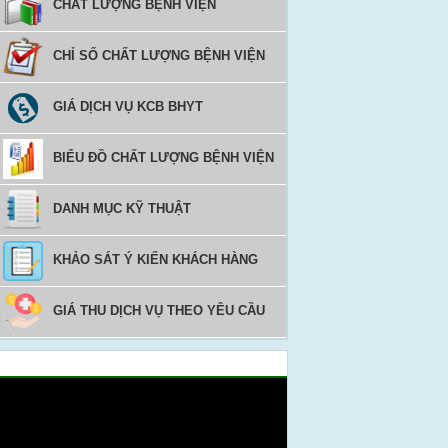
CHẤT LƯỢNG BỆNH VIỆN
CHỈ SỐ CHẤT LƯỢNG BỆNH VIỆN
GIÁ DỊCH VỤ KCB BHYT
BIỂU ĐỒ CHẤT LƯỢNG BỆNH VIỆN
DANH MỤC KỸ THUẬT
KHẢO SÁT Ý KIẾN KHÁCH HÀNG
GIÁ THU DỊCH VỤ THEO YÊU CẦU
Video