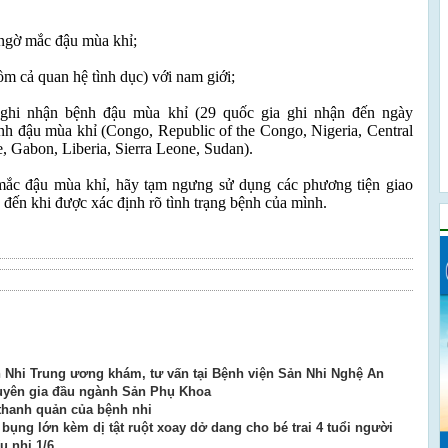
 ngờ mắc đậu mùa khỉ;
ồm cả quan hệ tình dục) với nam giới;
 ghi nhận bệnh đậu mùa khỉ (29 quốc gia ghi nhận đến ngày
ệnh đậu mùa khỉ (Congo, Republic of the Congo, Nigeria, Central
, Gabon, Liberia, Sierra Leone, Sudan).
mắc đậu mùa khỉ, hãy tạm ngưng sử dụng các phương tiện giao
 đến khi được xác định rõ tình trạng bệnh của mình.
 Nhi Trung ương khám, tư vấn tại Bệnh viện Sản Nhi Nghệ An
huyên gia đầu ngành Sản Phụ Khoa
thanh quản của bệnh nhi
 bụng lớn kèm dị tật ruột xoay dở dang cho bé trai 4 tuổi người
u nhi 1/6