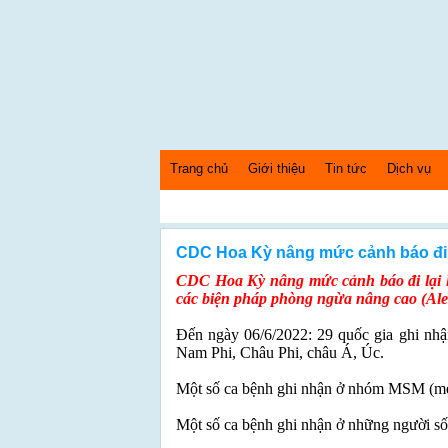
Trang chủ
Giới thiệu
Tin tức
Dịch vụ
Thứ 6 Ngày: 7/8/2026 Bây giờ là: [07:36:33] AM
CDC Hoa Kỳ nâng mức cảnh báo đi l
CDC Hoa Kỳ nâng mức cảnh báo đi lại l
các biện pháp phòng ngừa nâng cao (Aler
Đến ngày 06/6/2022: 29 quốc gia ghi nh
Nam Phi, Châu Phi, châu Á, Úc.
Một số ca bệnh ghi nhận ở nhóm MSM (m
Một số ca bệnh ghi nhận ở những người s