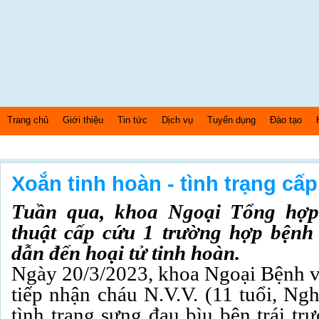
Trang chủ
Giới thiệu
Tin tức
Dịch vụ
Tuyển dụng
Đào tạo
Thứ 6 Ngày: 7/8/2026 Bây giờ là: [04:23:57] AM
Xoắn tinh hoàn - tình trạng cấp
Tuần qua, khoa Ngoại Tổng hợp
thuật cấp cứu 1 trường hợp bệnh 
dẫn đến hoại tử tinh hoàn.
Ngày 20/3/2023, khoa Ngoại Bệnh 
tiếp nhận cháu N.V.V. (11 tuổi, Ng
tình trạng sưng đau bìu bên trái tr