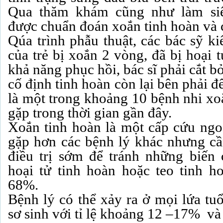
Qua thăm khám cũng như làm siê
được chuẩn đoán xoắn tinh hoàn và 
Qúa trình phẫu thuật, các bác sỹ ki
của trẻ bị xoắn 2 vòng, đã bị hoại
khả năng phục hồi, bác sĩ phải cắt bỏ
cố định tinh hoàn còn lại bên phải 
là một trong khoảng 10 bệnh nhi xo
gặp trong thời gian gần đây.
Xoắn tinh hoàn là một cấp cứu ngoạ
gặp hơn các bệnh lý khác nhưng c
điều trị sớm để tránh những biến
hoại tử tinh hoàn hoặc teo tinh ho
68%.
Bệnh lý có thể xảy ra ở mọi lứa tu
sơ sinh với tỉ lệ khoảng 12 –17% và ở