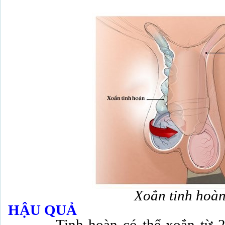
Xoắn tinh hoà
H
Ậ
U
QUẢ
Tinh hoàn có thể xoắn từ 270