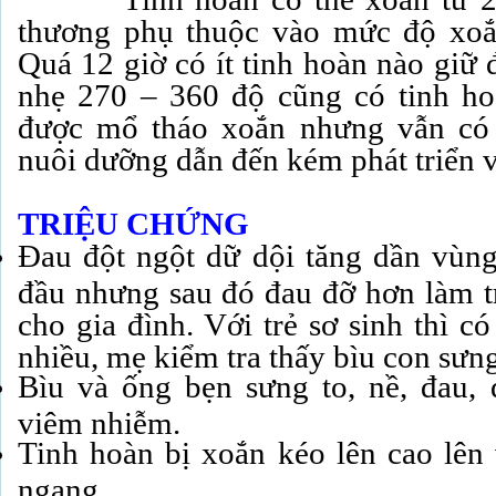
thương phụ thuộc vào mức độ xoắn
Quá 12 giờ có ít tinh hoàn nào giữ
nhẹ 270 – 360 độ cũng có tinh ho
được mổ tháo xoắn nhưng vẫn có
nuôi dưỡng dẫn đến kém phát triển v
TRIỆU
CHỨNG
Đau đột ngột dữ dội tăng dần vùng 
đầu nhưng sau đó đau đỡ hơn làm tr
cho gia đình. Với trẻ sơ sinh thì c
nhiều, mẹ kiểm tra thấy bìu con sư
Bìu và ống bẹn sưng to, nề, đau,
viêm nhiễm.
Tinh hoàn bị xoắn kéo lên cao lê
ngang