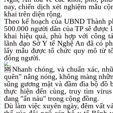
nay, chiến dịch xét nghiệm mẫu cộn
khai trên diện rộng.
Theo kế hoạch của UBND Thành phố
500.000 người dân của TP sẽ được l
khai hiệu quả, phù hợp với công t
lãnh đạo Sở Y tế Nghệ An đã có ph
lấy mẫu được tổ chức quy mô từ tổ 
đông người.
Nhanh chóng, và chuẩn xác, nhữ
quên" nắng nóng, không màng những
sũng gương mặt và đầm đìa bộ đồ b
thực hiện đến cùng, truy tìm vir
đang "ẩn náu" trong cộng đồng.
Dù làm việc xuyên ngày, đêm vất vả