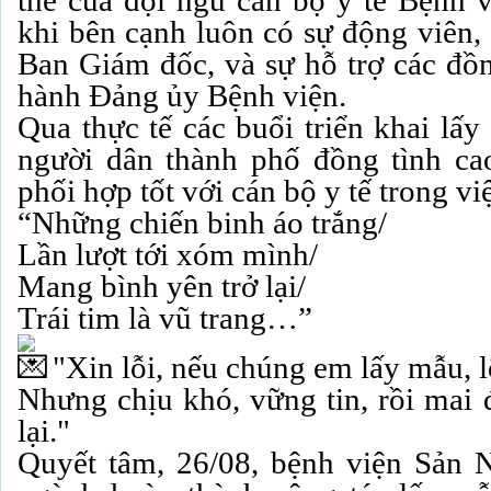
thế của đội ngũ cán bộ y tế Bệnh v
khi bên cạnh luôn có sự động viên, 
Ban Giám đốc, và sự hỗ trợ các đồn
hành Đảng ủy Bệnh viện.
Qua thực tế các buổi triển khai lấ
người dân thành phố đồng tình cao
phối hợp tốt với cán bộ y tế trong vi
“Những chiến binh áo trắng/
Lần lượt tới xóm mình/
Mang bình yên trở lại/
Trái tim là vũ trang…”
"Xin lỗi, nếu chúng em lấy mẫu, 
Nhưng chịu khó, vững tin, rồi mai 
lại."
Quyết tâm, 26/08, bệnh viện Sản N