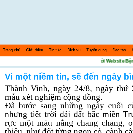
Trang chủ
Giới thiệu
Tin tức
Dịch vụ
Tuyển dụng
Đào tạo
Chào mừng bạn đến với Website Bệnh Việ
Thứ 7 Ngày: 8/8/2026 Bây giờ là: [07:06:09] PM
Vì một niềm tin, sẽ đến ngày b
Thành Vinh, ngày 24/8, ngày thứ 
mẫu xét nghiệm cộng đồng.
Đã bước sang những ngày cuối c
nhưng tiết trời dải đất bắc miền 
rực một màu nắng chang chang, o
thiêu, như đốt từng ngọn cỏ, cành câ