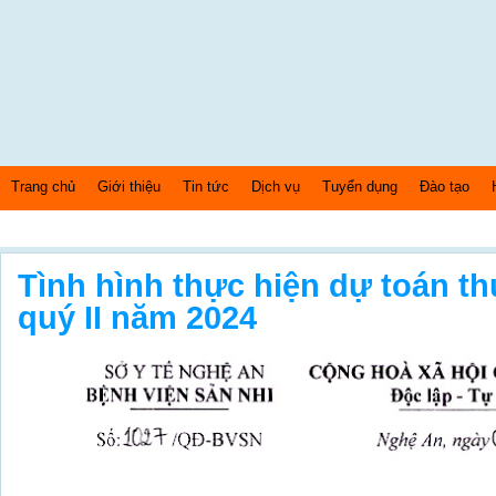
Trang chủ
Giới thiệu
Tin tức
Dịch vụ
Tuyển dụng
Đào tạo
Thứ 6 Ngày: 7/8/2026 Bây giờ là: [01:52:09] AM
Tình hình thực hiện dự toán th
quý II năm 2024