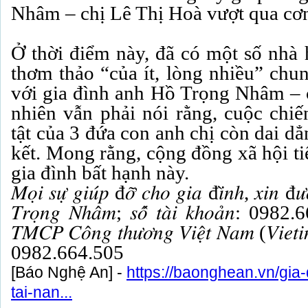
Nhâm – chị Lê Thị Hoà vượt qua cơ
Ở thời điểm này, đã có một số nhà 
thơm thảo “của ít, lòng nhiều” chun
với gia đình anh Hồ Trọng Nhâm – c
nhiên vẫn phải nói rằng, cuộc chiế
tật của 3 đứa con anh chị còn dai d
kết. Mong rằng, cộng đồng xã hội tiế
gia đình bất hạnh này.
𝑀𝑜̣𝑖 𝑠𝑢̛̣ 𝑔𝑖𝑢́𝑝 đ𝑜̛̃ 𝑐ℎ𝑜 𝑔𝑖𝑎 đ𝑖̀𝑛ℎ, 𝑥𝑖𝑛 đ𝑢̛𝑜
𝑇𝑟𝑜̣𝑛𝑔 𝑁ℎ𝑎̂𝑚; 𝑠𝑜̂́ 𝑡𝑎̀𝑖 𝑘ℎ𝑜𝑎̉𝑛: 09
𝑇𝑀𝐶𝑃 𝐶𝑜̂𝑛𝑔 𝑡ℎ𝑢̛𝑜̛𝑛𝑔 𝑉𝑖𝑒̣̂𝑡 𝑁𝑎𝑚 (𝑉𝑖𝑒𝑡𝑖𝑛
0982.664.505
[Báo Nghệ An] -
https://baonghean.vn/gia
tai-nan...