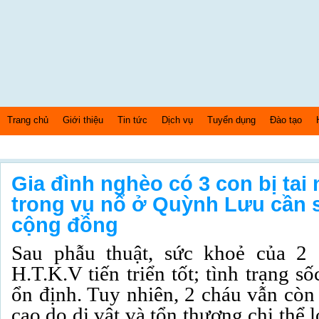
Trang chủ
Giới thiệu
Tin tức
Dịch vụ
Tuyển dụng
Đào tạo
Thứ hai Ngày: 10/8/2026 Bây giờ là: [02:33:55] AM
Gia đình nghèo có 3 con bị ta
trong vụ nổ ở Quỳnh Lưu cần 
cộng đồng
Sau phẫu thuật, sức khoẻ của 2
H.T.K.V tiến triển tốt; tình trạng 
ổn định. Tuy nhiên, 2 cháu vẫn còn
cao do dị vật và tổn thương chi thể l