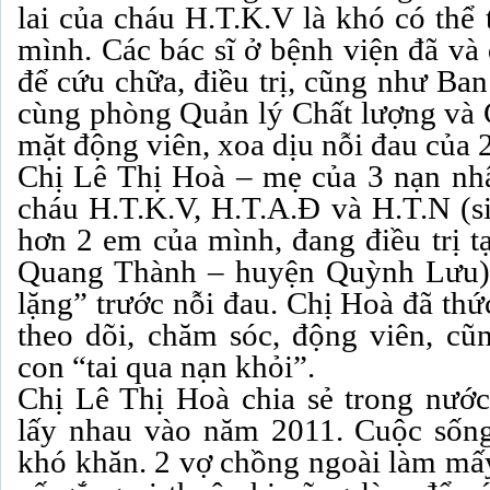
lai của cháu H.T.K.V là khó có thể
mình. Các bác sĩ ở bệnh viện đã và
để cứu chữa, điều trị, cũng như Ba
cùng phòng Quản lý Chất lượng và C
mặt động viên, xoa dịu nỗi đau của 2
Chị Lê Thị Hoà – mẹ của 3 nạn nhâ
cháu H.T.K.V, H.T.A.Đ và H.T.N (s
hơn 2 em của mình, đang điều trị t
Quang Thành – huyện Quỳnh Lưu)
lặng” trước nỗi đau. Chị Hoà đã thứ
theo dõi, chăm sóc, động viên, c
con “tai qua nạn khỏi”.
Chị Lê Thị Hoà chia sẻ trong nướ
lấy nhau vào năm 2011. Cuộc sống
khó khăn. 2 vợ chồng ngoài làm mấy