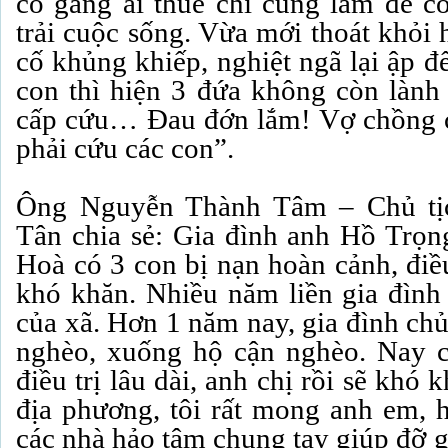
cố gắng ai thuê chi cũng làm để có
trải cuộc sống. Vừa mới thoát khỏi 
cố khủng khiếp, nghiệt ngã lại ập đ
con thì hiện 3 đứa không còn lành
cấp cứu… Đau đớn lắm! Vợ chồng c
phải cứu các con”.
Ông Nguyễn Thành Tâm – Chủ t
Tân chia sẻ: Gia đình anh Hồ Trọ
Hoà có 3 con bị nạn hoàn cảnh, điều
khó khăn. Nhiều năm liền gia đình
của xã. Hơn 1 năm nay, gia đình chủ
nghèo, xuống hộ cận nghèo. Nay c
điều trị lâu dài, anh chị rồi sẽ khó 
địa phương, tôi rất mong anh em, 
các nhà hảo tâm chung tay giúp đỡ 