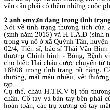
vẫn cần phải có thêm những cuộc ph
𝟐 𝐚𝐧𝐡 𝐞𝐦𝐯𝐚̂̃𝐧 đ𝐚𝐧𝐠 𝐭𝐫𝐨𝐧𝐠 𝐭𝐢̀𝐧𝐡 𝐭𝐫𝐚̣𝐧
Nói về tình trạng thương tích của
(sinh năm 2015) và H.T.A.Đ (sinh 
trong vụ nổ ở xã Quỳnh Tân, huyệ
02/4, Tiến sĩ, bác sĩ Thái Văn Bìn
thương Chỉnh hình - Bỏng, Bệnh v
cho biết: Hai cháu được chuyển từ t
18h08' trong tình trạng rất nặng. C
thương, mất máu nhiều, vết thương 
tạp.
Cụ thể, cháu H.T.K.V bị tổn thương
chân. Cổ tay và bàn tay bên phải c
hoàn toàn; các trụ xương cổ tay mất