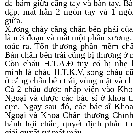
da bám giữa cẳng tay và bàn tay. Bà
dập, mất hẳn 2 ngón tay và 1 ngó
giữa.
Xương chày cẳng chân bên phải của
làm 3 đoạn và mất một phần xương. 
toác ra. Tổn thương phần mềm châ
Bàn chân bên trái cũng bị thương ở 
Còn cháu H.T.A.Đ tuy có bị nhẹ 
mình là cháu H.T.K.V, song cháu cũ
ở cẳng chân bên trái, vùng mặt và c
Cả 2 cháu được nhập viện vào Kho
Ngoại và được các bác sĩ ở khoa th
cực. Ngay sau đó, các bác sĩ Kho
Ngoại và Khoa Chấn thương Chỉnh 
hành hội chẩn, quyết định phẫu t
giải quyết sự mất máu.