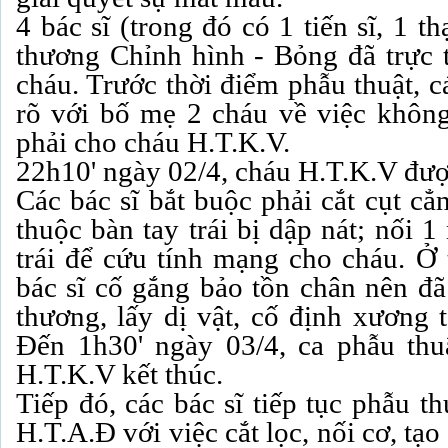
4 bác sĩ (trong đó có 1 tiến sĩ, 1 
thương Chỉnh hình - Bỏng đã trực t
cháu. Trước thời điểm phẫu thuật, cá
rõ với bố mẹ 2 cháu về việc không
phải cho cháu H.T.K.V.
22h10' ngày 02/4, cháu H.T.K.V đượ
Các bác sĩ bắt buộc phải cắt cụt cẳ
thuộc bàn tay trái bị dập nát; nối 
trái để cứu tính mạng cho cháu. Ở 
bác sĩ cố gắng bảo tồn chân nên đã 
thương, lấy dị vật, cố định xương
Đến 1h30' ngày 03/4, ca phẫu thu
H.T.K.V kết thúc.
Tiếp đó, các bác sĩ tiếp tục phẫu t
H.T.A.Đ với việc cắt lọc, nối cơ, tạ