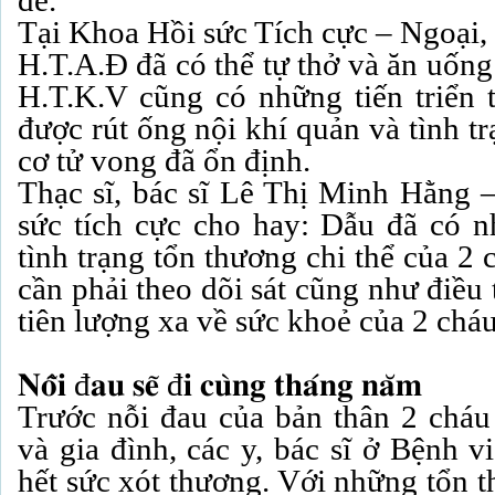
để.
Tại Khoa Hồi sức Tích cực – Ngoại, 
H.T.A.Đ đã có thể tự thở và ăn uốn
H.T.K.V cũng có những tiến triển 
được rút ống nội khí quản và tình t
cơ tử vong đã ổn định.
Thạc sĩ, bác sĩ Lê Thị Minh Hằng 
sức tích cực cho hay: Dẫu đã có nh
tình trạng tổn thương chi thể của 2 
cần phải theo dõi sát cũng như điều t
tiên lượng xa về sức khoẻ của 2 cháu
𝐍𝐨̂̃𝐢 đ𝐚𝐮 𝐬𝐞̃ đ𝐢 𝐜𝐮̀𝐧𝐠 𝐭𝐡𝐚́𝐧𝐠 𝐧𝐚̆𝐦
Trước nỗi đau của bản thân 2 chá
và gia đình, các y, bác sĩ ở Bệnh 
hết sức xót thương. Với những tổn 