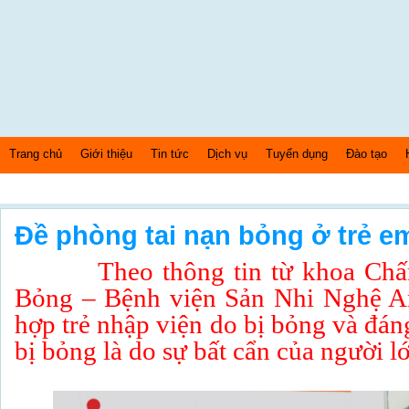
Trang chủ
Giới thiệu
Tin tức
Dịch vụ
Tuyển dụng
Đào tạo
Thứ 5 Ngày: 6/8/2026 Bây giờ là: [05:52:23] PM
Đề phòng tai nạn bỏng ở trẻ e
Theo thông tin từ khoa Chấn 
Bỏng – Bệnh viện Sản Nhi Nghệ An
hợp trẻ nhập viện do bị bỏng và đáng
bị bỏng là do sự bất cẩn của người l