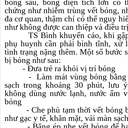
bỏng sâu, bỏng diện tích lớn có 
chứng như nhiễm trùng vết bỏng, nh
đa cơ quan, thậm chí có thể nguy h
như không được can thiệp và điều tr
TS Bình khuyến cáo, khi gặp ph
phụ huynh cần phải bình tĩnh, xử l
tình trạng nặng thêm. Một số bước s
bị bỏng như sau:
- Đưa trẻ ra khỏi vị trí bỏng
- Làm mát vùng bỏng bằng cá
sạch trong khoảng 30 phút, lưu 
không dùng nước lạnh, nước ấm vì
bỏng
- Che phủ tạm thời vết bỏng bằn
như gạc y tế, khăn mặt, vải màn sạ
- Băng ép nhẹ vết bỏng để hạn 