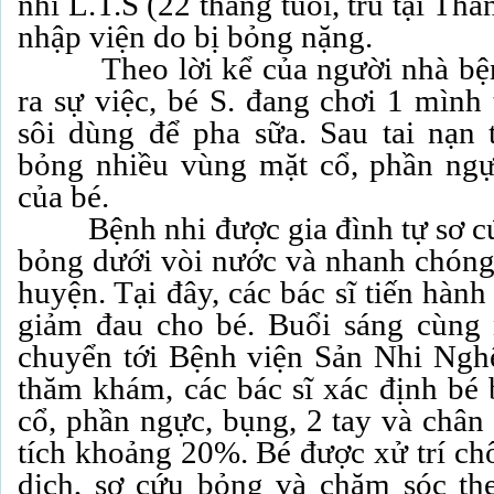
nhi L.T.S (22 tháng tuổi, trú tại T
nhập viện do bị bỏng nặng.
Theo lời kể của người nhà bệnh
ra sự việc, bé S. đang chơi 1 mình
sôi dùng để pha sữa. Sau tai nạn 
bỏng nhiều vùng mặt cổ, phần ngự
của bé.
Bệnh nhi được gia đình tự sơ cứ
bỏng dưới vòi nước và nhanh chóng 
huyện. Tại đây, các bác sĩ tiến hàn
giảm đau cho bé. Buổi sáng cùng 
chuyển tới Bệnh viện Sản Nhi Nghệ
thăm khám, các bác sĩ xác định bé
cổ, phần ngực, bụng, 2 tay và chân 
tích khoảng 20%. Bé được xử trí ch
dịch, sơ cứu bỏng và chăm sóc th