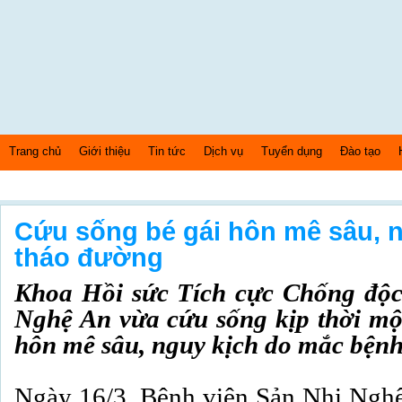
Trang chủ
Giới thiệu
Tin tức
Dịch vụ
Tuyển dụng
Đào tạo
Thứ 6 Ngày: 7/8/2026 Bây giờ là: [12:18:11] AM
Cứu sống bé gái hôn mê sâu, n
tháo đường
Khoa Hồi sức Tích cực Chống độc
Nghệ An vừa cứu sống kịp thời một
hôn mê sâu, nguy kịch do mắc bệnh
Ngày 16/3, Bệnh viện Sản Nhi Nghệ