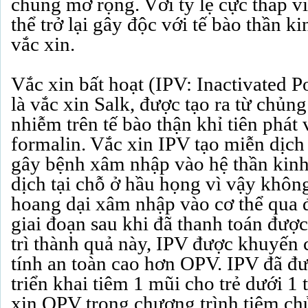
chủng mở rộng. Với tỷ lệ cực thấp vi
thể trở lại gây độc với tế bào thần ki
vắc xin.
Vắc xin bất hoạt (IPV: Inactivated P
là vắc xin Salk, được tạo ra từ chủn
nhiễm trên tế bào thận khỉ tiên phát 
formalin. Vắc xin IPV tạo miễn dịch 
gây bệnh xâm nhập vào hệ thần kinh
dịch tại chỗ ở hầu họng vì vậy khôn
hoang dại xâm nhập vào cơ thể qua 
giai đoạn sau khi đã thanh toán được
trì thành quả này, IPV được khuyến 
tính an toàn cao hơn OPV. IPV đã đ
triển khai tiêm 1 mũi cho trẻ dưới 1 
xin OPV trong chương trình tiêm ch