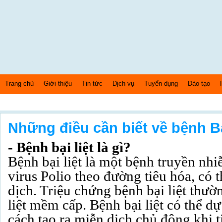
Trang chủ
Giới thiệu
Tin tức
Dịch vụ
Tuyển dụng
Đào tạo
Chủ nhật Ngày: 9/8/2026 Bây giờ là: [11:21:51] AM
Những điều cần biết về bệnh Bạ
- Bệnh bại liệt là gì?
Bệnh bại liệt là một bệnh truyền nh
virus Polio theo đường tiêu hóa, có 
dịch. Triệu chứng bệnh bại liệt thườ
liệt mềm cấp. Bệnh bại liệt có thể 
cách tạo ra miễn dịch chủ động khi 