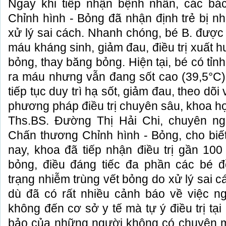
Ngay khi tiếp nhận bệnh nhân, các b
Chỉnh hình - Bỏng đã nhận định trẻ bị n
xử lý sai cách. Nhanh chóng, bé B. được 
máu kháng sinh, giảm đau, điều trị xuất hu
bỏng, thay băng bỏng. Hiện tại, bé có tỉn
ra máu nhưng vẫn đang sốt cao (39,5°C) 
tiếp tục duy trì hạ sốt, giảm đau, theo dõ
phương pháp điều trị chuyên sâu, khoa h
Ths.BS. Đường Thị Hải Chi, chuyên n
Chấn thương Chỉnh hình - Bỏng, cho bi
nay, khoa đã tiếp nhận điều trị gần 100
bỏng, điều đáng tiếc đa phần các bé đ
trạng nhiễm trùng vết bỏng do xử lý sai 
dù đã có rất nhiều cảnh báo về việc n
không đến cơ sở y tế mà tự ý điều trị tại
bảo của những người không có chuyên 