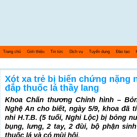
Trang chủ
Giới thiệu
Tin tức
Dịch vụ
Tuyển dụng
Đào tạo
Thứ 5 Ngày: 6/8/2026 Bây giờ là: [11:46:29] PM
Xót xa trẻ bị biến chứng nặng
đắp thuốc lá thầy lang
Khoa Chấn thương Chỉnh hình – Bỏn
Nghệ An cho biết, ngày 5/9, khoa đã 
nhi H.T.B. (5 tuổi, Nghi Lộc) bị bỏng
bụng, lưng, 2 tay, 2 đùi, bộ phận sin
thuốc lá và có mùi hôi.