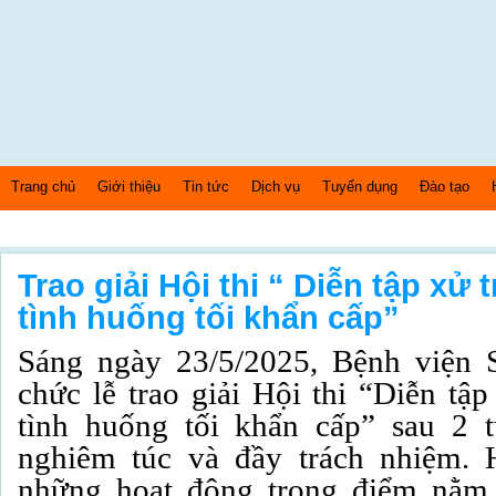
Trang chủ
Giới thiệu
Tin tức
Dịch vụ
Tuyển dụng
Đào tạo
Thứ 7 Ngày: 8/8/2026 Bây giờ là: [06:20:38] AM
Trao giải Hội thi “ Diễn tập xử 
tình huống tối khẩn cấp”
Sáng ngày 23/5/2025, Bệnh viện
chức lễ trao giải Hội thi “Diễn tập
tình huống tối khẩn cấp” sau 2 t
nghiêm túc và đầy trách nhiệm. H
những hoạt động trọng điểm nằm 