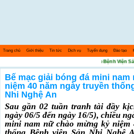
Trang chủ
Giới thiệu
Tin tức
Dịch vụ
Tuyển dụng
Đào tạo
Chào mừng bạn đến với Website Bệnh Viện Sản nhi 
Chủ nhật Ngày: 9/8/2026 Bây giờ là: [06:15:56] AM
Bế mạc giải bóng đá mini nam
niệm 40 năm ngày truyền thốn
Nhi Nghệ An
Sau gần 02 tuần tranh tài đầy kịch
ngày 06/5 đến ngày 16/5), chiều ng
mini nam nữ chào mừng kỷ niệm 
thống Bệnh viện Sản Nhi Nghệ A