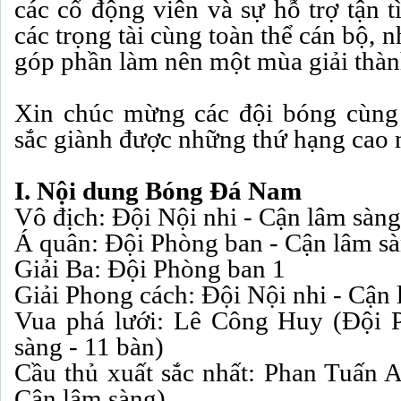
các cổ động viên và sự hỗ trợ tận 
các trọng tài cùng toàn thể cán bộ, 
góp phần làm nên một mùa giải thàn
Xin chúc mừng các đội bóng cùng 
sắc giành được những thứ hạng cao 
I. Nội dung Bóng Đá Nam
Vô địch: Đội Nội nhi - Cận lâm sàng
Á quân: Đội Phòng ban - Cận lâm s
Giải Ba: Đội Phòng ban 1
Giải Phong cách: Đội Nội nhi - Cận 
Vua phá lưới: Lê Công Huy (Đội 
sàng - 11 bàn)
Cầu thủ xuất sắc nhất: Phan Tuấn 
Cận lâm sàng)