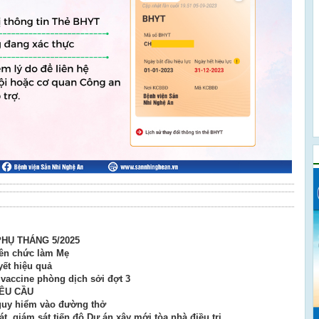
HỤ THÁNG 5/2025
hiên chức làm Mẹ
ết hiệu quả
vaccine phòng dịch sởi đợt 3
YÊU CẦU
nguy hiểm vào đường thở
t, giám sát tiến độ Dự án xây mới tòa nhà điều trị