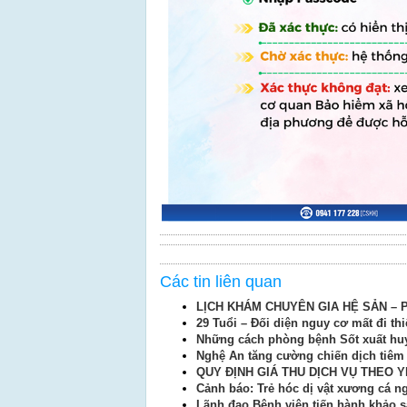
Các tin liên quan
LỊCH KHÁM CHUYÊN GIA HỆ SẢN – P
29 Tuổi – Đối diện nguy cơ mất đi t
Những cách phòng bệnh Sốt xuất huy
Nghệ An tăng cường chiến dịch tiêm 
QUY ĐỊNH GIÁ THU DỊCH VỤ THEO 
Cảnh báo: Trẻ hóc dị vật xương cá 
Lãnh đạo Bệnh viện tiến hành khảo sá