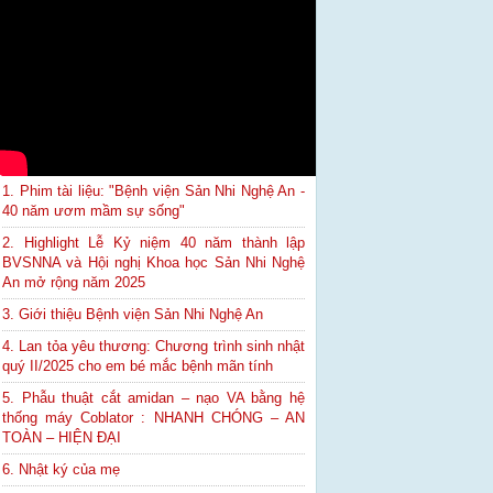
1. Phim tài liệu: "Bệnh viện Sản Nhi Nghệ An -
40 năm ươm mầm sự sống"
2. Highlight Lễ Kỷ niệm 40 năm thành lập
BVSNNA và Hội nghị Khoa học Sản Nhi Nghệ
An mở rộng năm 2025
3. Giới thiệu Bệnh viện Sản Nhi Nghệ An
4. Lan tỏa yêu thương: Chương trình sinh nhật
quý II/2025 cho em bé mắc bệnh mãn tính
5. Phẫu thuật cắt amidan – nạo VA bằng hệ
thống máy Coblator : NHANH CHÓNG – AN
TOÀN – HIỆN ĐẠI
6. Nhật ký của mẹ