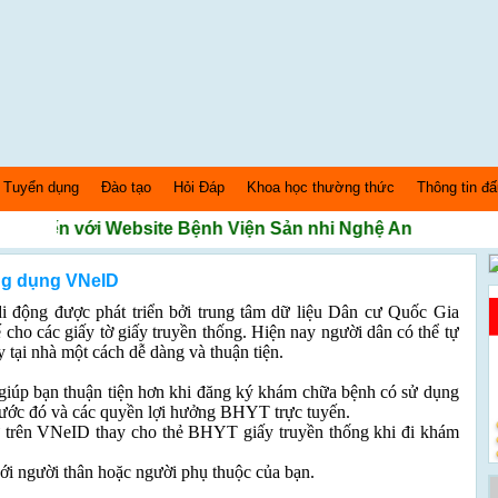
Tuyển dụng
Đào tạo
Hỏi Đáp
Khoa học thường thức
Thông tin đấ
ến với Website Bệnh Viện Sản nhi Nghệ An
 AM
ng dụng VNeID
i động được phát triển bởi trung tâm dữ liệu Dân cư Quốc Gia
cho các giấy tờ giấy truyền thống. Hiện nay người dân có thể tự
 tại nhà một cách dễ dàng và thuận tiện.
iúp bạn thuận tiện hơn khi đăng ký khám chữa bệnh có sử dụng
ước đó và các quyền lợi hưởng BHYT trực tuyến.
ử trên VNeID thay cho thẻ BHYT giấy truyền thống khi đi khám
ới người thân hoặc người phụ thuộc của bạn.