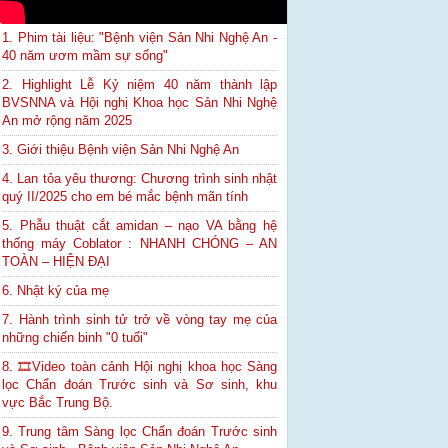
1. Phim tài liệu: "Bệnh viện Sản Nhi Nghệ An -
40 năm ươm mầm sự sống"
2. Highlight Lễ Kỷ niệm 40 năm thành lập
BVSNNA và Hội nghị Khoa học Sản Nhi Nghệ
An mở rộng năm 2025
3. Giới thiệu Bệnh viện Sản Nhi Nghệ An
4. Lan tỏa yêu thương: Chương trình sinh nhật
quý II/2025 cho em bé mắc bệnh mãn tính
5. Phẫu thuật cắt amidan – nạo VA bằng hệ
thống máy Coblator : NHANH CHÓNG – AN
TOÀN – HIỆN ĐẠI
6. Nhật ký của mẹ
7. Hành trình sinh tử trở về vòng tay mẹ của
những chiến binh "0 tuổi"
8. 🎞Video toàn cảnh Hội nghị khoa học Sàng
lọc Chẩn đoán Trước sinh và Sơ sinh, khu
vực Bắc Trung Bộ.
9. Trung tâm Sàng lọc Chẩn đoán Trước sinh