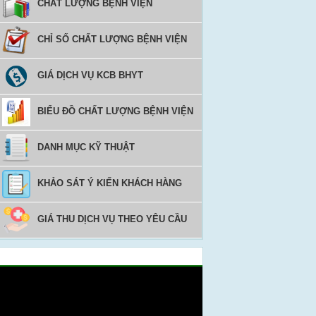
CHẤT LƯỢNG BỆNH VIỆN
CHỈ SỐ CHẤT LƯỢNG BỆNH VIỆN
GIÁ DỊCH VỤ KCB BHYT
BIỂU ĐỒ CHẤT LƯỢNG BỆNH VIỆN
DANH MỤC KỸ THUẬT
KHẢO SÁT Ý KIẾN KHÁCH HÀNG
GIÁ THU DỊCH VỤ THEO YÊU CẦU
Video