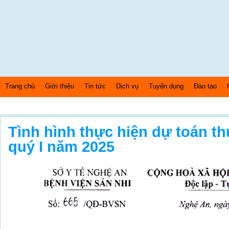
Trang chủ
Giới thiệu
Tin tức
Dịch vụ
Tuyển dụng
Đào tạo
Thứ 7 Ngày: 8/8/2026 Bây giờ là: [12:03:46] AM
Tình hình thực hiện dự toán th
quý I năm 2025