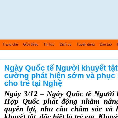
Trang chủ
Giới thiệu
Tin tức
Dịch vụ
Tuyển dụng
Đào tạo
Thứ 7 Ngày: 8/8/2026 Bây giờ là: [07:34:18] AM
Ngày Quốc tế Người khuyết tật
cường phát hiện sớm và phục 
cho trẻ tại Nghệ
Ngày 3/12 – Ngày Quốc tế Người k
Hợp Quốc phát động nhằm nâng
quyền lợi, nhu cầu chăm sóc và
khuyết tật, đặc biệt là trẻ em. Khuyế