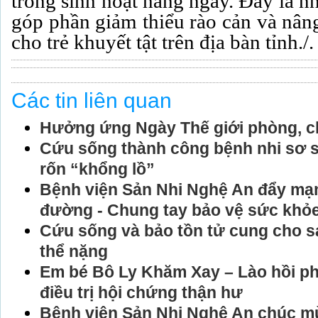
trong sinh hoạt hằng ngày. Đây là nh
góp phần giảm thiểu rào cản và nân
cho trẻ khuyết tật trên địa bàn tỉnh./.
Các tin liên quan
Hưởng ứng Ngày Thế giới phòng, c
Cứu sống thành công bệnh nhi sơ si
rốn “khổng lồ”
Bệnh viện Sản Nhi Nghệ An đẩy mạ
đường - Chung tay bảo vệ sức khỏe
Cứu sống và bảo tồn tử cung cho s
thể nặng
Em bé Bô Ly Khăm Xay – Lào hồi p
điều trị hội chứng thận hư
Bệnh viện Sản Nhi Nghệ An chúc m