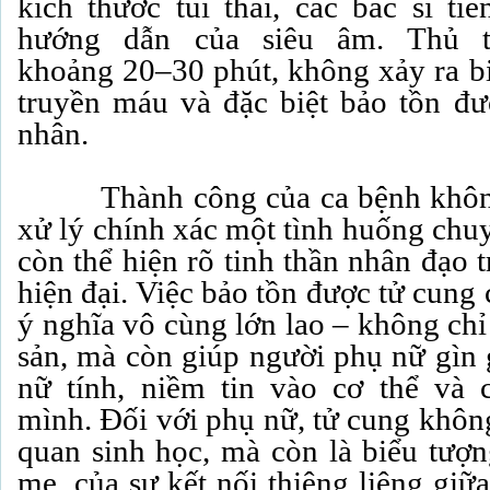
kích thước túi thai, các bác sĩ ti
hướng dẫn của siêu âm. Thủ th
khoảng 20–30 phút, không xảy ra b
truyền máu và đặc biệt bảo tồn đ
nhân.
Thành công của ca bệnh không c
xử lý chính xác một tình huống chu
còn thể hiện rõ tinh thần nhân đạo 
hiện đại. Việc bảo tồn được tử cun
ý nghĩa vô cùng lớn lao – không chỉ
sản, mà còn giúp người phụ nữ gìn 
nữ tính, niềm tin vào cơ thể và 
mình. Đối với phụ nữ, tử cung khôn
quan sinh học, mà còn là biểu tượn
mẹ, của sự kết nối thiêng liêng giữ