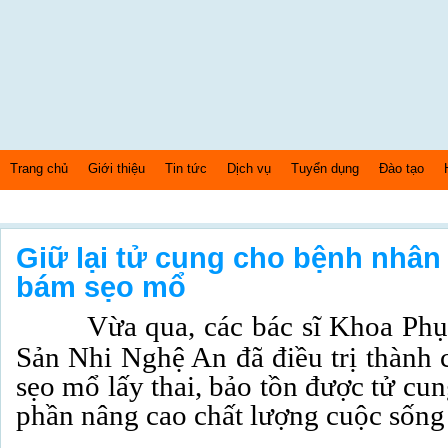
Trang chủ
Giới thiệu
Tin tức
Dịch vụ
Tuyển dụng
Đào tạo
Thứ 7 Ngày: 8/8/2026 Bây giờ là: [07:34:22] AM
Giữ lại tử cung cho bệnh nhân 4
bám sẹo mổ
Vừa qua, các bác sĩ Khoa Phụ 
Sản Nhi Nghệ An đã điều trị thành
sẹo mổ lấy thai, bảo tồn được tử cu
phần nâng cao chất lượng cuộc sống