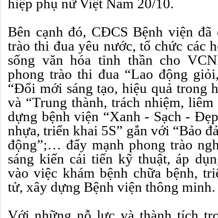
hiệp phụ nữ Việt Nam 20/10.
Bên cạnh đó, CĐCS Bệnh viện đã
trào thi đua yêu nước, tổ chức các 
sống văn hóa tinh thần cho VCN
phong trào thi đua “Lao động giỏi,
“Đổi mới sáng tạo, hiệu quả trong 
và “Trung thành, trách nhiệm, liêm 
dựng bệnh viện “Xanh - Sạch - Đẹp,
nhựa, triển khai 5S” gắn với “Bảo đ
động”;… đẩy mạnh phong trào ngh
sáng kiến cải tiến kỹ thuật, áp dụ
vào việc khám bệnh chữa bệnh, tri
tử, xây dựng Bệnh viện thông minh.
Với những nỗ lực và thành tích t