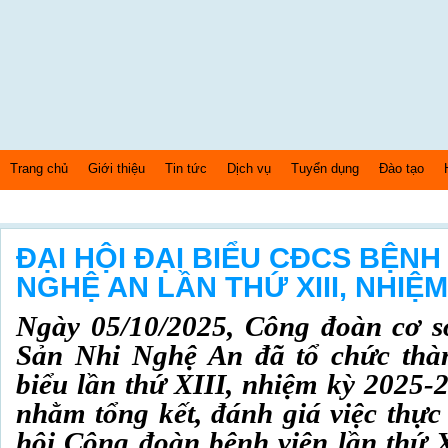
Trang chủ
Giới thiệu
Tin tức
Dịch vụ
Tuyển dụng
Đào tạo
Thứ 7 Ngày: 8/8/2026 Bây giờ là: [11:26:43] AM
ĐẠI HỘI ĐẠI BIỂU CĐCS BỆNH
NGHỆ AN LẦN THỨ XIII, NHIỆM 
Ngày 05/10/2025, Công đoàn cơ 
Sản Nhi Nghệ An đã tổ chức thà
biểu lần thứ XIII, nhiệm kỳ 2025-2
nhằm tổng kết, đánh giá việc thực
hội Công đoàn bệnh viện lần thứ 