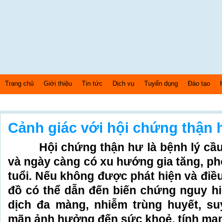
Trang chủ
Giới thiệu
Tin tức
Dịch vụ
Tuyển dụng
Đào tạo
Thứ 6 Ngày: 7/8/2026 Bây giờ là: [09:27:19] AM
Cảnh giác với hội chứng thận 
Hội chứng thận hư là bệnh lý cầu
và ngày càng có xu hướng gia tăng
, ph
tuổi.
Nếu không được phát hiện và điều 
đồ có thể dẫn đến biến chứng nguy h
dịch đa màng, nhiễm trùng huyết, su
mãn ảnh hưởng đến sức khoẻ, tính mạn