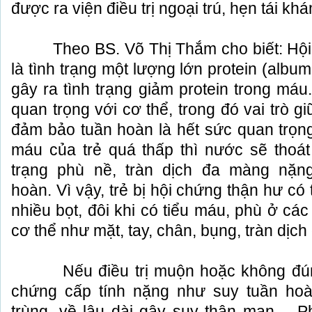
được ra viện điều trị ngoại trú, hẹn tái khá
Theo BS. Võ Thị Thắm cho biết: Hội 
là tình trạng một lượng lớn protein (album
gây ra tình trạng giảm protein trong máu.
quan trọng với cơ thể, trong đó vai trò g
đảm bảo tuần hoàn là hết sức quan trọng
máu của trẻ quá thấp thì nước sẽ thoát
trạng phù nề, tràn dịch đa màng nặn
hoàn. Vì vậy, trẻ bị hội chứng thận hư có
nhiều bọt, đôi khi có tiểu máu, phù ở cá
cơ thể như mặt, tay, chân, bụng, tràn dị
Nếu điều trị muộn hoặc không đúng 
chứng cấp tính nặng như suy tuần hoà
trùng, về lâu dài gây suy thận mạn… P