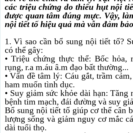
các triệu chứng do thiếu hụt nội t
được quan tâm đúng mực. Vậy, làm
nội tiết tố hiệu quả mà vẫn đảm bả
1. Vì sao cần bổ sung nội tiết tố? Sự
có thể gây:
• Triệu chứng thực thể: Bốc hỏa, 
rụng, r.a m.áu â.m đạo bất thường...
• Vấn đề tâm lý: Cáu gắt, trầm cảm,
ham muốn tình dục.
• Suy giảm sức khỏe dài hạn: Tăng 
bệnh tim mạch, đái đường và suy giả
Bổ sung nội tiết tố giúp cơ thể cân b
lượng sống và giảm nguy cơ mắc cá
dài tuổi thọ.