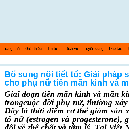
Trang chủ
Giới thiệu
Tin tức
Dịch vụ
Tuyển dụng
Đào tạo
Thứ 7 Ngày: 8/8/2026 Bây giờ là: [03:50:33] PM
Bổ sung nội tiết tố: Giải pháp
cho phụ nữ tiền mãn kinh và m
Giai đoạn tiền mãn kinh và mãn ki
trongcuộc đời phụ nữ, thường xảy 
Đây là thời điểm cơ thể giảm sản x
tố nữ (estrogen và progesterone), 
đổi về thể chất và tâm lý. Tại Việt