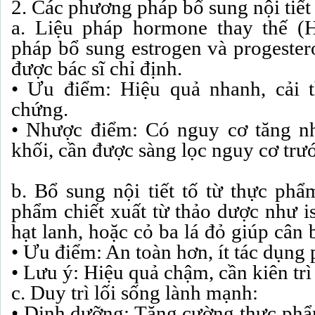
2. Các phương pháp bổ sung nội tiết 
a. Liệu pháp hormone thay thế 
pháp bổ sung estrogen và progester
được bác sĩ chỉ định.
• Ưu điểm: Hiệu quả nhanh, cải th
chứng.
• Nhược điểm: Có nguy cơ tăng nh
khối, cần được sàng lọc nguy cơ trư
b. Bổ sung nội tiết tố từ thực ph
phẩm chiết xuất từ thảo dược như i
hạt lanh, hoặc cỏ ba lá đỏ giúp cân b
• Ưu điểm: An toàn hơn, ít tác dụng 
• Lưu ý: Hiệu quả chậm, cần kiên trì
c. Duy trì lối sống lành mạnh:
• Dinh dưỡng: Tăng cường thực phẩ