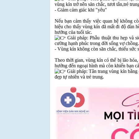
vùng kín trở nên săn chắc, tươi tắn,trẻ tru
- Giảm cảm giác khi "yêu"
Nếu bạn cảm thấy việc quan hệ không còn
hiệu cho thấy vùng kín đã mất đi độ đàn h
hưởng của tuổi tác.
Giải pháp: Phẫu thuật thu hẹp và siế
cường hạnh phúc trong đời sống vợ chồng.
- Vùng kín không còn săn chắc, thiếu sức 
Theo thời gian, vùng kín có thể bị lão hóa
hưởng đến ngoại hình mà còn khiến bạn cả
Giải pháp: Tân trang vùng kín bằng 
đẹp tự nhiên và trẻ trung.