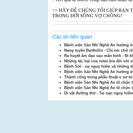
>> HÃY ĐỂ CHÚNG TÔI GIÚP BẠN
TRONG ĐỜI SỐNG VỢ CHỒNG!
Các tin liên quan
Bệnh viện Sản Nhi Nghệ An hưởng ứn
Nang tuyến Bartholin - Chị em chớ c
Ra huyết âm đạo sau mãn kinh - Đi 
Những tác hại của rượu bia đối với 
Bệnh Sởi - sự nguy hiểm và những đi
Bệnh viện Sản Nhi Nghệ An hưởng ứn
Thành công trong phẫu thuật u xơ tử
Bệnh viện Sản Nhi Nghệ An tổ chức 
Bệnh viện Sản Nhi Nghệ An tổ chức 
Dị vật đường thở - Tai nạn nguy hiể