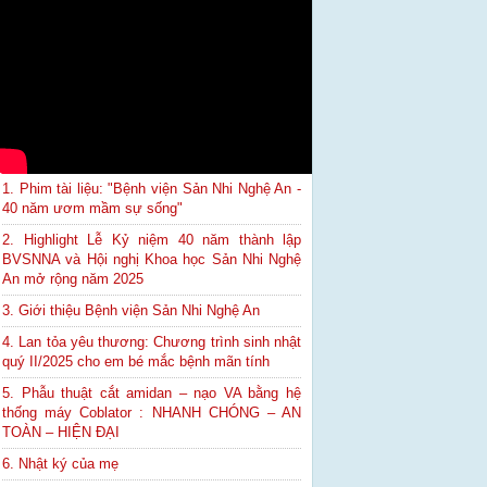
1. Phim tài liệu: "Bệnh viện Sản Nhi Nghệ An -
40 năm ươm mầm sự sống"
2. Highlight Lễ Kỷ niệm 40 năm thành lập
BVSNNA và Hội nghị Khoa học Sản Nhi Nghệ
An mở rộng năm 2025
3. Giới thiệu Bệnh viện Sản Nhi Nghệ An
4. Lan tỏa yêu thương: Chương trình sinh nhật
quý II/2025 cho em bé mắc bệnh mãn tính
5. Phẫu thuật cắt amidan – nạo VA bằng hệ
thống máy Coblator : NHANH CHÓNG – AN
TOÀN – HIỆN ĐẠI
6. Nhật ký của mẹ