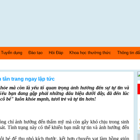
Tuyển dụng
Đào tạo
Hỏi Đáp
Khoa học thường thức
Thông tin đấ
 tân trang ngay lập tức
khỏe mà còn là yếu tố quan trọng ảnh hưởng đến sự tự tin và
Nếu bạn đang gặp phải những dấu hiệu dưới đây, đã đến lúc
cô bé" luôn khỏe mạnh, tươi trẻ và tự tin hơn!
hông chỉ ảnh hưởng đến thẩm mỹ mà còn gây khó chịu trong sinh
sát. Tình trạng này có thể khiến bạn mất tự tin và ảnh hưởng đến
môi bé để thu nhỏ kích thước, kết hợp chuyển vạt làm hồng giúp