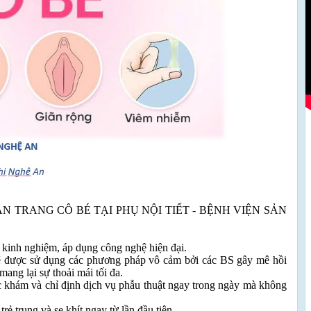
N TRANG CÔ BÉ TẠI PHỤ NỘI TIẾT - BỆNH VIỆN SẢN
u kinh nghiệm, áp dụng công nghệ hiện đại.
sẽ được sử dụng các phương pháp vô cảm bởi các BS gây mê hồi
ang lại sự thoải mái tối đa.
c khám và chỉ định dịch vụ phẫu thuật ngay trong ngày mà không
ẻ trung và se khít ngay từ lần đầu tiên.