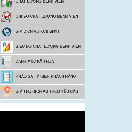
CHẤT LƯỢNG BỆNH VIỆN
CHỈ SỐ CHẤT LƯỢNG BỆNH VIỆN
GIÁ DỊCH VỤ KCB BHYT
BIỂU ĐỒ CHẤT LƯỢNG BỆNH VIỆN
DANH MỤC KỸ THUẬT
KHẢO SÁT Ý KIẾN KHÁCH HÀNG
GIÁ THU DỊCH VỤ THEO YÊU CẦU
Video