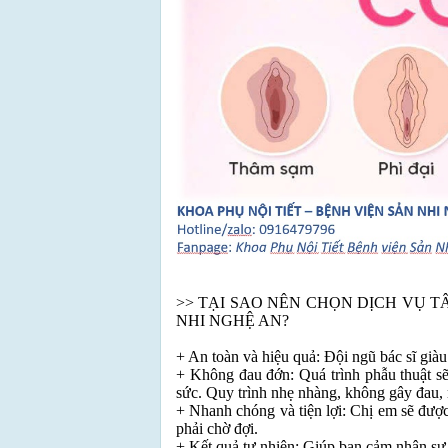
>> TẠI SAO NÊN CHỌN DỊCH VỤ TÂ
NHI NGHỆ AN?
+ An toàn và hiệu quả: Đội ngũ bác sĩ già
+ Không đau đớn: Quá trình phẫu thuật 
sức. Quy trình nhẹ nhàng, không gây đau, m
+ Nhanh chóng và tiện lợi: Chị em sẽ đượ
phải chờ đợi.
+ Kết quả tự nhiên: Giúp bạn cảm nhận sự tr