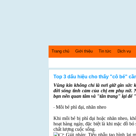
Trang chủ
Giới thiệu
Tin tức
Dịch vụ
Thứ 7 Ngày: 8/8/2026 Bây giờ là: [10:35:52] AM
Top 3 dấu hiệu cho thấy "cô bé" cần
Vùng kín không chỉ là nơi giữ gìn sức 
đời sống tình cảm của chị em phụ nữ. 
bạn nên quan tâm và "tân trang" lại để "
Môi bé phì đại, nhăn nheo
-
Khi môi bé bị phì đại hoặc nhăn nheo, k
hoạt hàng ngày, đặc biệt là khi mặc đồ bó 
chất lượng cuộc sống.
Giải pháp: Tiểu phẫu tạo hình lại 