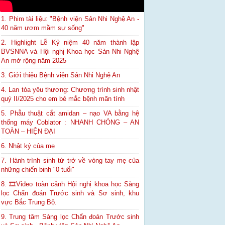
1. Phim tài liệu: "Bệnh viện Sản Nhi Nghệ An -
40 năm ươm mầm sự sống"
2. Highlight Lễ Kỷ niệm 40 năm thành lập
BVSNNA và Hội nghị Khoa học Sản Nhi Nghệ
An mở rộng năm 2025
3. Giới thiệu Bệnh viện Sản Nhi Nghệ An
4. Lan tỏa yêu thương: Chương trình sinh nhật
quý II/2025 cho em bé mắc bệnh mãn tính
5. Phẫu thuật cắt amidan – nạo VA bằng hệ
thống máy Coblator : NHANH CHÓNG – AN
TOÀN – HIỆN ĐẠI
6. Nhật ký của mẹ
7. Hành trình sinh tử trở về vòng tay mẹ của
những chiến binh "0 tuổi"
8. 🎞Video toàn cảnh Hội nghị khoa học Sàng
lọc Chẩn đoán Trước sinh và Sơ sinh, khu
vực Bắc Trung Bộ.
9. Trung tâm Sàng lọc Chẩn đoán Trước sinh