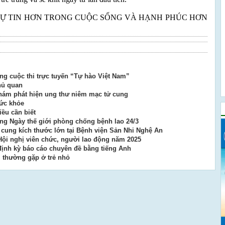
 TỰ TIN HƠN TRONG CUỘC SỐNG VÀ HẠNH PHÚC HƠN
g cuộc thi trực tuyến “Tự hào Việt Nam”
hủ quan
khám phát hiện ung thư niêm mạc tử cung
sức khỏe
ều cần biết
g Ngày thế giới phòng chống bệnh lao 24/3
 cung kích thước lớn tại Bệnh viện Sản Nhi Nghệ An
Hội nghị viên chức, người lao động năm 2025
định kỳ báo cáo chuyên đề bằng tiếng Anh
m thường gặp ở trẻ nhỏ