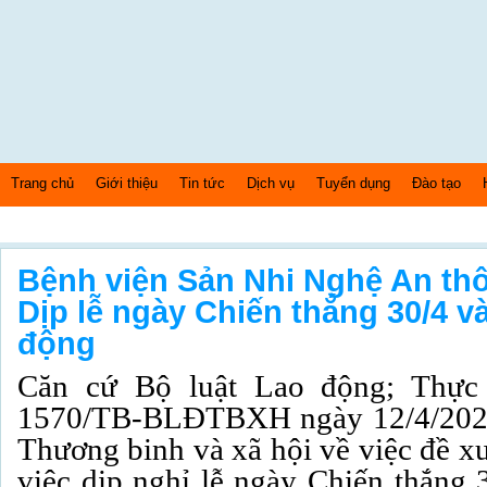
Trang chủ
Giới thiệu
Tin tức
Dịch vụ
Tuyển dụng
Đào tạo
Thứ 5 Ngày: 6/8/2026 Bây giờ là: [05:23:50] PM
Bệnh viện Sản Nhi Nghệ An thô
Dịp lễ ngày Chiến thắng 30/4 v
động
Căn cứ Bộ luật Lao động; Thực
1570/TB-BLĐTBXH
ngày 12/4/202
Thương binh và xã hội về việc đề x
việc dịp nghỉ lễ ngày Chiến thắng 