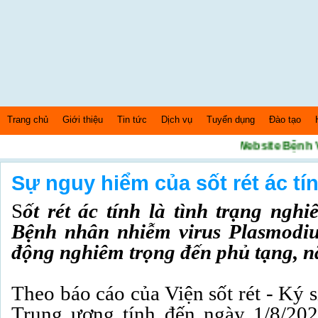
Trang chủ
Giới thiệu
Tin tức
Dịch vụ
Tuyển dụng
Đào tạo
Chào mừng bạn đến với Website Bệnh Viện S
Thứ 6 Ngày: 7/8/2026 Bây giờ là: [06:39:36] AM
Sự nguy hiểm của sốt rét ác tí
S
ốt rét ác tính là tình trạng nghi
Bệnh nhân nhiễm virus Plasmodiu
động nghiêm trọng đến phủ tạng, não
Theo báo cáo của Viện sốt rét - Ký 
Trung ương tính đến ngày 1/8/202