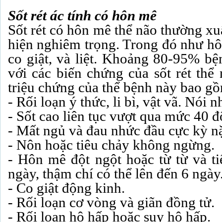
Sốt rét ác tính có hôn mê
Sốt rét có hôn mê thể não thường xu
hiện nghiêm trọng. Trong đó như hôn
co giật, và liệt. Khoảng 80-95% bệ
với các biến chứng của sốt rét thể
triệu chứng của thể bệnh này bao g
- Rối loạn ý thức, li bì, vật vã. Nói
- Sốt cao liên tục vượt qua mức 40 đ
- Mất ngủ và đau nhức đầu cực kỳ n
- Nôn hoặc tiêu chảy không ngừng.
- Hôn mê đột ngột hoặc từ từ và ti
ngày, thậm chí có thể lên đến 6 ngày
- Co giật động kinh.
- Rối loạn cơ vòng và giãn đồng tử.
- Rối loạn hô hấp hoặc suy hô hấp.