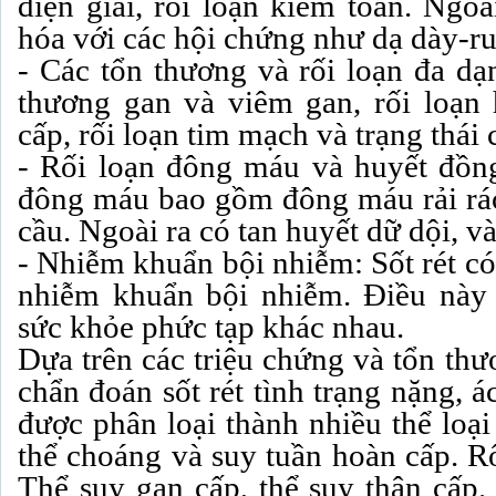
điện giải, rối loạn kiềm toan. Ngoà
hóa với các hội chứng như dạ dày-ru
- Các tổn thương và rối loạn đa dạ
thương gan và viêm gan, rối loạn
cấp, rối loạn tim mạch và trạng thái
- Rối loạn đông máu và huyết đồn
đông máu bao gồm đông máu rải rác
cầu. Ngoài ra có tan huyết dữ dội, và
- Nhiễm khuẩn bội nhiễm: Sốt rét có
nhiễm khuẩn bội nhiễm. Điều này 
sức khỏe phức tạp khác nhau.
Dựa trên các triệu chứng và tổn thư
chẩn đoán sốt rét tình trạng nặng, á
được phân loại thành nhiều thể loạ
thể choáng và suy tuần hoàn cấp. Rố
Thể suy gan cấp, thể suy thận cấp.