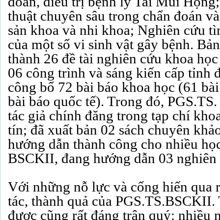
đoán, điều trị bệnh lý Tai Mũi Họng
thuật chuyên sâu trong chẩn đoán và 
sản khoa và nhi khoa; Nghiên cứu t
của một số vi sinh vật gây bệnh. Bả
thành 26 đề tài nghiên cứu khoa học
06 công trình và sáng kiến cấp tỉnh 
công bố 72 bài báo khoa học (61 bài
bài báo quốc tế). Trong đó, PGS.TS. 
tác giả chính đăng trong tạp chí kho
tín; đã xuất bản 02 sách chuyên khả
hướng dẫn thành công cho nhiều học
BSCKII, đang hướng dẫn 03 nghiên
Với những nỗ lực và cống hiến qua 
tác, thành quả của PGS.TS.BSCKII.
được cũng rất đáng trân quý: nhiều n