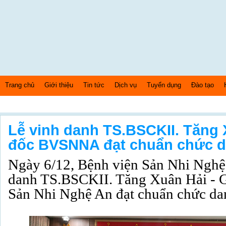
Trang chủ
Giới thiệu
Tin tức
Dịch vụ
Tuyển dụng
Đào tạo
Thứ 5 Ngày: 6/8/2026 Bây giờ là: [10:11:48] PM
Lễ vinh danh TS.BSCKII. Tăng 
đốc BVSNNA đạt chuẩn chức d
Ngày 6/12, Bệnh viện Sản Nhi Nghệ
danh TS.BSCKII. Tăng Xuân Hải - 
Sản Nhi Nghệ An đạt chuẩn chức dan