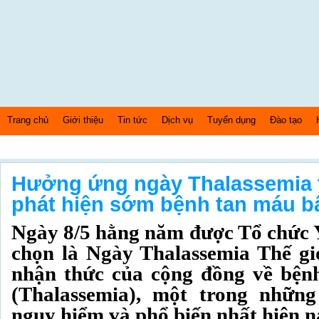
Trang chủ
Giới thiệu
Tin tức
Dịch vụ
Tuyển dụng
Đào tạo
Thứ hai Ngày: 10/8/2026 Bây giờ là: [04:55:54] AM
Hưởng ứng ngày Thalassemia th
phát hiện sớm bệnh tan máu b
Ngày 8/5 hằng năm được Tổ chức 
chọn là Ngày Thalassemia Thế g
nhận thức của cộng đồng về bện
(Thalassemia), một trong những
nguy hiểm và phổ biến nhất hiện n