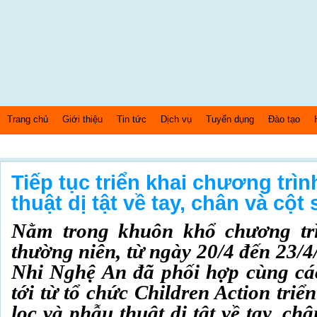
Trang chủ
Giới thiệu
Tin tức
Dịch vụ
Tuyển dụng
Đào tạo
Thứ 7 Ngày: 8/8/2026 Bây giờ là: [06:34:59] AM
Tiếp tục triển khai chương trì
thuật dị tật về tay, chân và cột
Nằm trong khuôn khổ chương trì
thường niên, từ ngày 20/4 đến 23/4
Nhi Nghệ An đã phối hợp cùng các
tới từ tổ chức Children Action tri
lọc và phẫu thuật dị tật về tay, ch