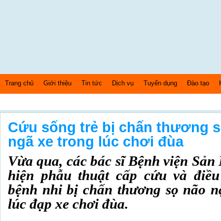
Trang chủ
Giới thiệu
Tin tức
Dịch vụ
Tuyển dụng
Đào tạo
Thứ 5 Ngày: 6/8/2026 Bây giờ là: [07:33:51] AM
Cứu sống trẻ bị chấn thương 
ngã xe trong lúc chơi đùa
Vừa qua, các bác sĩ Bệnh viện Sản
hiện phẫu thuật cấp cứu và điều
bệnh nhi bị chấn thương sọ não n
lúc đạp xe chơi đùa.