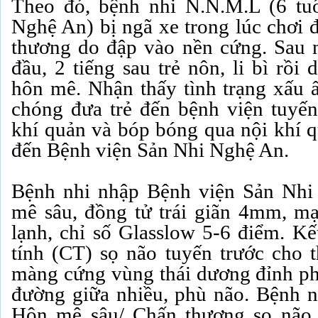
Theo đó, bệnh nhi N.N.M.L (6 tu
Nghệ An) bị ngã xe trong lúc chơi 
thương do đập vào nền cứng. Sau ng
đầu, 2 tiếng sau trẻ nôn, li bì rồi 
hôn mê. Nhận thấy tình trạng xấu ấ
chóng đưa trẻ đến bệnh viện tuyến
khí quản và bóp bóng qua nội khí q
đến Bệnh viện Sản Nhi Nghệ An.
Bệnh nhi nhập Bệnh viện Sản Nhi 
mê sâu, đồng tử trái giãn 4mm, mạ
lạnh, chỉ số Glasslow 5-6 điểm. Kế
tính (CT) sọ não tuyến trước cho 
màng cứng vùng thái dương đỉnh p
đường giữa nhiều, phù não. Bệnh 
Hôn mê sâu/ Chấn thương sọ não