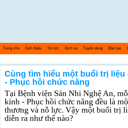
Trang chủ
Giới thiệu
Tin tức
Dịch vụ
Tuyển dụng
Đào tạo
Thứ 5 Ngày: 6/8/2026 Bây giờ là: [11:43:10] AM
Cùng tìm hiểu một buổi trị liệ
- Phục hồi chức năng
Tại Bệnh viện Sản Nhi Nghệ An, mỗ
kinh - Phục hồi chức năng đều là mộ
thương và nỗ lực. Vậy một buổi trị l
diễn ra như thế nào?