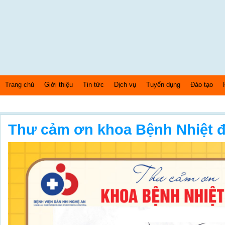
Trang chủ
Giới thiệu
Tin tức
Dịch vụ
Tuyển dụng
Đào tạo
Thứ 7 Ngày: 8/8/2026 Bây giờ là: [01:20:06] AM
Thư cảm ơn khoa Bệnh Nhiệt 