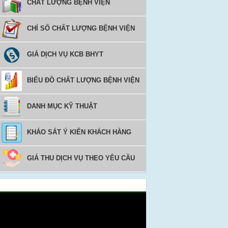
CHẤT LƯỢNG BỆNH VIỆN
CHỈ SỐ CHẤT LƯỢNG BỆNH VIỆN
GIÁ DỊCH VỤ KCB BHYT
BIỂU ĐỒ CHẤT LƯỢNG BỆNH VIỆN
DANH MỤC KỸ THUẬT
KHẢO SÁT Ý KIẾN KHÁCH HÀNG
GIÁ THU DỊCH VỤ THEO YÊU CẦU
Video