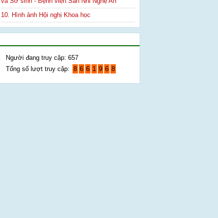
và Sơ sinh - Bệnh viện Sản Nhi Nghệ An
10. Hình ảnh Hội nghị Khoa học
Thống kê truy cập
Người đang truy cập: 657
Tổng số lượt truy cập:
8
6
6
1
9
6
8