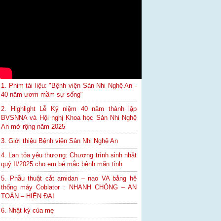
1. Phim tài liệu: "Bệnh viện Sản Nhi Nghệ An -
40 năm ươm mầm sự sống"
2. Highlight Lễ Kỷ niệm 40 năm thành lập
BVSNNA và Hội nghị Khoa học Sản Nhi Nghệ
An mở rộng năm 2025
3. Giới thiệu Bệnh viện Sản Nhi Nghệ An
4. Lan tỏa yêu thương: Chương trình sinh nhật
quý II/2025 cho em bé mắc bệnh mãn tính
5. Phẫu thuật cắt amidan – nạo VA bằng hệ
thống máy Coblator : NHANH CHÓNG – AN
TOÀN – HIỆN ĐẠI
6. Nhật ký của mẹ