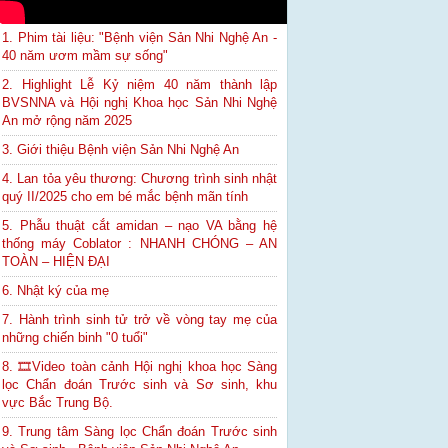
1. Phim tài liệu: "Bệnh viện Sản Nhi Nghệ An -
40 năm ươm mầm sự sống"
2. Highlight Lễ Kỷ niệm 40 năm thành lập
BVSNNA và Hội nghị Khoa học Sản Nhi Nghệ
An mở rộng năm 2025
3. Giới thiệu Bệnh viện Sản Nhi Nghệ An
4. Lan tỏa yêu thương: Chương trình sinh nhật
quý II/2025 cho em bé mắc bệnh mãn tính
5. Phẫu thuật cắt amidan – nạo VA bằng hệ
thống máy Coblator : NHANH CHÓNG – AN
TOÀN – HIỆN ĐẠI
6. Nhật ký của mẹ
7. Hành trình sinh tử trở về vòng tay mẹ của
những chiến binh "0 tuổi"
8. 🎞Video toàn cảnh Hội nghị khoa học Sàng
lọc Chẩn đoán Trước sinh và Sơ sinh, khu
vực Bắc Trung Bộ.
9. Trung tâm Sàng lọc Chẩn đoán Trước sinh